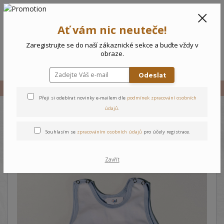
CZK
0
Ať vám nic neuteče!
0 Kč
Zaregistrujte se do naší zákaznické sekce a buďte vždy v
obraze.
Menu
Odeslat
Úvod
Vše
Kojenecké dupačky Kočička
Přeji si odebírat novinky e-mailem dle
podmínek zpracování osobních
údajů
.
Kojenecké dupačky Kočička
Souhlasím se
zpracováním osobních údajů
pro účely registrace.
Zavřít