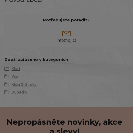
Potřebujete poradit?
info@ipj.cz
Zboží zařazeno v kategoriích
Kluci
Vše
Kluci 0–2 roky
Dupačky
Nepropásněte novinky, akce
a slevy!