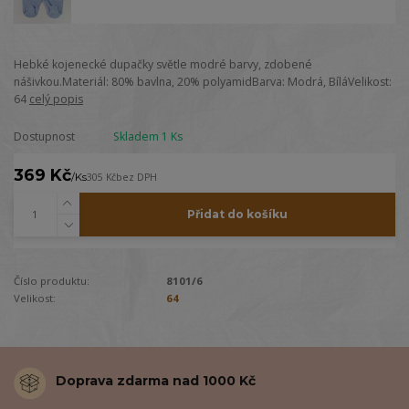
Hebké kojenecké dupačky světle modré barvy, zdobené
nášivkou.Materiál: 80% bavlna, 20% polyamidBarva: Modrá, BíláVelikost:
64
celý popis
Dostupnost
Skladem 1 Ks
369 Kč
/
Ks
305 Kč
bez DPH
Přidat do košíku
Číslo produktu:
8101/6
Velikost:
64
Doprava zdarma nad 1000 Kč