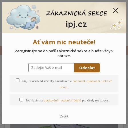
CZK
0
0 Kč
Menu
Ať vám nic neuteče!
Úvod
Vše
Kojenecké body - Zelená, 64
Zaregistrujte se do naší zákaznické sekce a buďte vždy v
obraze.
Odeslat
Kojenecké body - Zelená, 64
Přeji si odebírat novinky e-mailem dle
podmínek zpracování osobních
údajů
.
Souhlasím se
zpracováním osobních údajů
pro účely registrace.
Zavřít