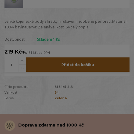
Lehké kojenecké body s krátkým rukávem, zdobené perforací.Materiál:
100% bavlnaBarva: ZelenáVelikost: 64
celý popis
Dostupnost
Skladem 1 Ks
219 Kč
/
Ks
181 Kč
bez DPH
Přidat do košíku
Číslo produktu:
8131/5-1-3
Velikost:
64
Barva:
Zelená
Doprava zdarma nad 1000 Kč