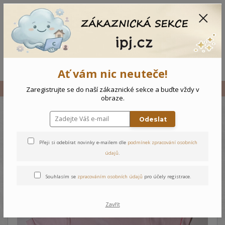
CZK
0
0 Kč
Menu
Ať vám nic neuteče!
Úvod
Vše
Kojenecké body Zajíčci
Zaregistrujte se do naší zákaznické sekce a buďte vždy v
obraze.
Odeslat
Kojenecké body Zajíčci
Přeji si odebírat novinky e-mailem dle
podmínek zpracování osobních
údajů
.
Souhlasím se
zpracováním osobních údajů
pro účely registrace.
Zavřít