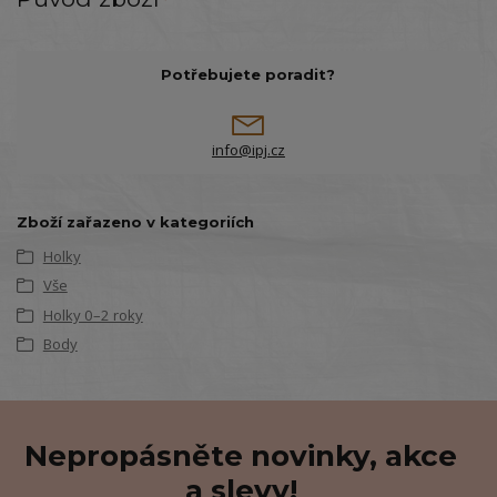
Potřebujete poradit?
info@ipj.cz
Zboží zařazeno v kategoriích
Holky
Vše
Holky 0–2 roky
Body
Nepropásněte novinky, akce
a slevy!