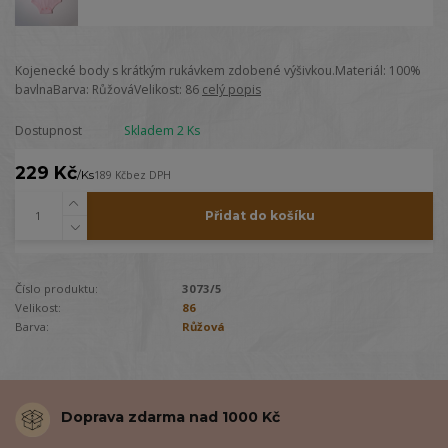
Kojenecké body s krátkým rukávkem zdobené výšivkou.Materiál: 100%
bavlnaBarva: RůžováVelikost: 86
celý popis
Dostupnost
Skladem 2 Ks
229 Kč
/
Ks
189 Kč
bez DPH
Přidat do košíku
Číslo produktu:
3073/5
Velikost:
86
Barva:
Růžová
Doprava zdarma nad 1000 Kč