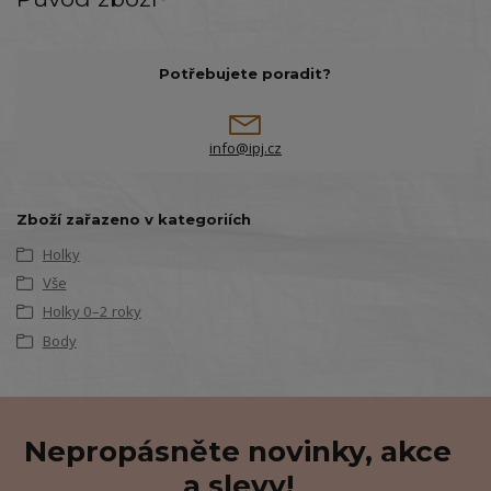
Potřebujete poradit?
info@ipj.cz
Zboží zařazeno v kategoriích
Holky
Vše
Holky 0–2 roky
Body
Nepropásněte novinky, akce
a slevy!