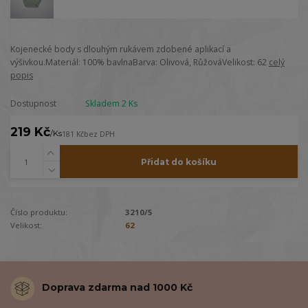
Kojenecké body s dlouhým rukávem zdobené aplikací a
výšivkou.Materiál: 100% bavlnaBarva: Olivová, RůžováVelikost: 62
celý
popis
Dostupnost
Skladem 2 Ks
219 Kč
/
Ks
181 Kč
bez DPH
Přidat do košíku
Číslo produktu:
3210/5
Velikost:
62
Doprava zdarma nad 1000 Kč