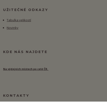
UŽITEČNÉ ODKAZY
Tabulka velikostí
Novinky
KDE NÁS NAJDETE
Na výdejních místech po celé ČR.
KONTAKTY