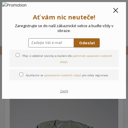
CZK
0
Ať vám nic neuteče!
0 Kč
Zaregistrujte se do naší zákaznické sekce a buďte vždy v
obraze.
Menu
Odeslat
Úvod
Vše
Kojenecké body Srdíčko
Přeji si odebírat novinky e-mailem dle
podmínek zpracování osobních
údajů
.
Kojenecké body Srdíčko
Souhlasím se
zpracováním osobních údajů
pro účely registrace.
Zavřít