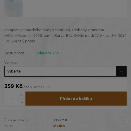
Komplet kojeneckého body s čepičkou, zdobený potiskem
zvířátekMateriál: 100% bavlnaBarva: Bílá, Světle modráVelikost: 3M (62) /
6M (68)
celý popis
Dostupnost
Skladem 3 Ks
Velikost
359 Kč
/
Ks
297 Kč
bez DPH
Přidat do košíku
Číslo produktu:
2125/18
Barva:
Modrá