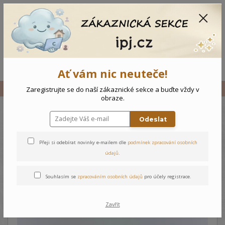
CZK
0
0 Kč
Menu
Ať vám nic neuteče!
Úvod
Vše
Kojenecké body s čepičkou Ptáček
Zaregistrujte se do naší zákaznické sekce a buďte vždy v
obraze.
Odeslat
Kojenecké body s čepičkou
Ptáček
Přeji si odebírat novinky e-mailem dle
podmínek zpracování osobních
údajů
.
Souhlasím se
zpracováním osobních údajů
pro účely registrace.
Zavřít