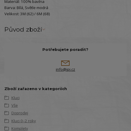
Materiál: 100% bavlna
Barva: Bílá, Světle modrá
Velikost: 3M (62) / 6M (68)
Původ zboží
Potřebujete poradit?
info@ipj.cz
Zboží zařazeno v kategoriích
Kluci
Vše
Doprodej
Kluci 0–2 roky
Komplety