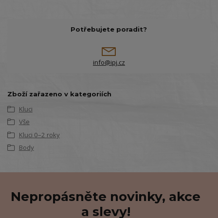
Potřebujete poradit?
info@ipj.cz
Zboží zařazeno v kategoriích
Kluci
Vše
Kluci 0–2 roky
Body
Nepropásněte novinky, akce
a slevy!