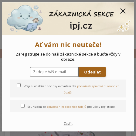
CZK
0
0 Kč
Menu
Ať vám nic neuteče!
Úvod
Vše
Kojenecké body Raketa
Zaregistrujte se do naší zákaznické sekce a buďte vždy v
obraze.
Odeslat
Kojenecké body Raketa
Přeji si odebírat novinky e-mailem dle
podmínek zpracování osobních
údajů
.
Souhlasím se
zpracováním osobních údajů
pro účely registrace.
Zavřít