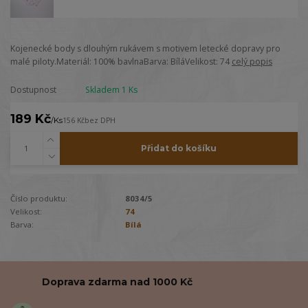
Kojenecké body s dlouhým rukávem s motivem letecké dopravy pro
malé piloty.Materiál: 100% bavlnaBarva: BíláVelikost: 74
celý popis
Dostupnost
Skladem 1 Ks
189 Kč
/
Ks
156 Kč
bez DPH
Přidat do košíku
Číslo produktu:
8034/5
Velikost:
74
Barva:
Bílá
Doprava zdarma nad 1000 Kč