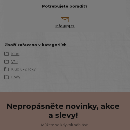
Potřebujete poradit?
info@ipj.cz
Zboží zařazeno v kategoriích
Kluci
Vše
Kluci 0–2 roky
Body
Nepropásněte novinky, akce
a slevy!
Můžete se kdykoli odhlásit.