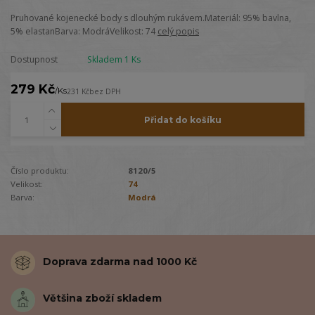
Pruhované kojenecké body s dlouhým rukávem.Materiál: 95% bavlna,
5% elastanBarva: ModráVelikost: 74
celý popis
Dostupnost
Skladem 1 Ks
279 Kč
/
Ks
231 Kč
bez DPH
Přidat do košíku
Číslo produktu:
8120/5
Velikost:
74
Barva:
Modrá
Doprava zdarma nad 1000 Kč
Většina zboží skladem