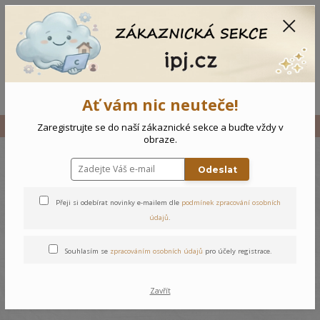
CZK
0
0 Kč
Menu
Ať vám nic neuteče!
Úvod
Vše
Kojenecké body Pruhy
Zaregistrujte se do naší zákaznické sekce a buďte vždy v
obraze.
Odeslat
Kojenecké body Pruhy
Přeji si odebírat novinky e-mailem dle
podmínek zpracování osobních
údajů
.
Souhlasím se
zpracováním osobních údajů
pro účely registrace.
Zavřít