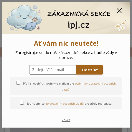
CZK
0
0 Kč
Menu
Ať vám nic neuteče!
Úvod
Vše
Kojenecké body Medvídek
Zaregistrujte se do naší zákaznické sekce a buďte vždy v
obraze.
Odeslat
Kojenecké body Medvídek
Přeji si odebírat novinky e-mailem dle
podmínek zpracování osobních
údajů
.
Souhlasím se
zpracováním osobních údajů
pro účely registrace.
Zavřít