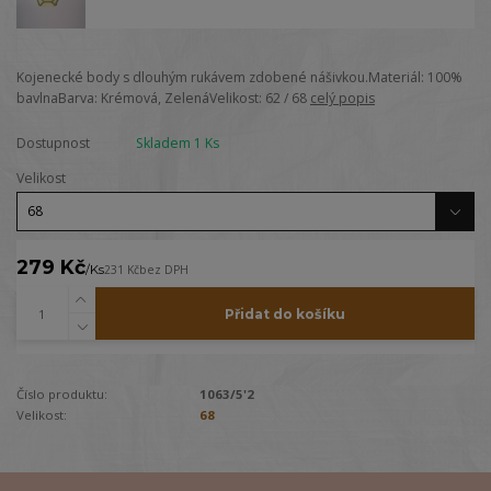
Kojenecké body s dlouhým rukávem zdobené nášivkou.Materiál: 100%
bavlnaBarva: Krémová, ZelenáVelikost: 62 / 68
celý popis
Dostupnost
Skladem 1 Ks
Velikost
279 Kč
/
Ks
231 Kč
bez DPH
Přidat do košíku
Číslo produktu:
1063/5'2
Velikost:
68