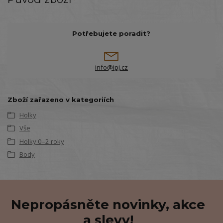
Potřebujete poradit?
info@ipj.cz
Zboží zařazeno v kategoriích
Holky
Vše
Holky 0–2 roky
Body
Nepropásněte novinky, akce
a slevy!