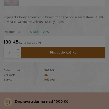
Kojenecké body s dlouhým rukávem zdobené potiskem.Materiál: 100%
bavlnaBarva: RůžováVelikost: 86
celý popis
Dostupnost
Skladem 2 Ks
180 Kč
/
Ks
149 Kč
bez DPH
Přidat do košíku
Číslo produktu:
3078/5
Velikost:
86
Barva:
Růžová
Doprava zdarma nad 1000 Kč