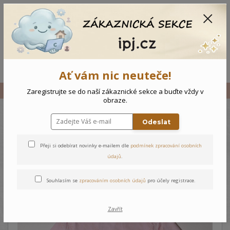
CZK
0
0 Kč
Menu
Ať vám nic neuteče!
Úvod
Vše
Kojenecké body Květiny
Zaregistrujte se do naší zákaznické sekce a buďte vždy v
obraze.
Odeslat
Kojenecké body Květiny
Přeji si odebírat novinky e-mailem dle
podmínek zpracování osobních
údajů
.
Souhlasím se
zpracováním osobních údajů
pro účely registrace.
Zavřít