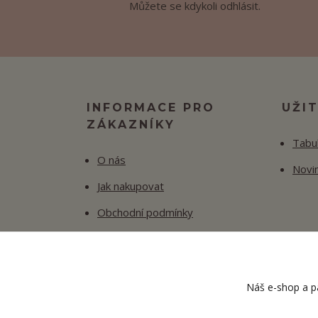
Můžete se kdykoli odhlásit.
INFORMACE PRO
UŽI
ZÁKAZNÍKY
Tabul
O nás
Novi
Jak nakupovat
Obchodní podmínky
Fotogalerie
Kontakty
Náš e-shop a pa