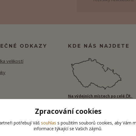
TEČNÉ ODKAZY
KDE NÁS NAJDETE
ka velikostí
nky
Na výdejních místech po celé ČR.
Zpracování cookies
rtneři potřebují Váš
souhlas
s použitím souborů cookies, aby Vám m
informace týkající se Vašich zájmů.