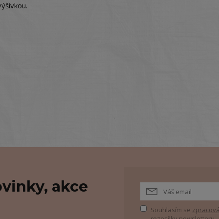
ýšivkou.
vinky, akce
Souhlasím se
zpracová
rozesílky newsletteru.