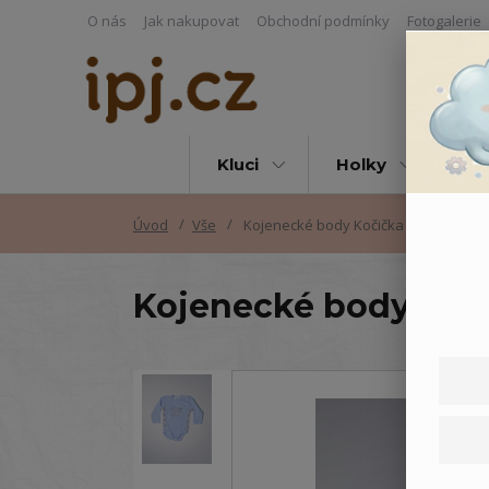
O nás
Jak nakupovat
Obchodní podmínky
Fotogalerie
Kluci
Holky
Vš
Úvod
Vše
Kojenecké body Kočička
Kojenecké body Koč