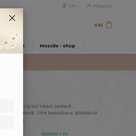
CZK
Přihlášení
0
ks
za
0 Kč
t
tě Mossilo!
Mossilo - shop
Kojenecké body bez rukávů zdobené
potiskem.Materiál: 100% bavlnaBarva: BíláVelikost:
86
celý popis
Dostupnost
Skladem 1 Ks