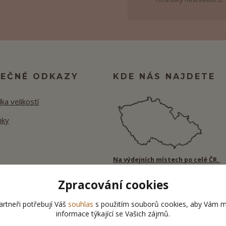
TEČNÉ ODKAZY
KDE NÁS NAJDETE
ka velikostí
nky
Na výdejních místech po celé ČR.
Zpracování cookies
rtneři potřebují Váš
souhlas
s použitím souborů cookies, aby Vám m
informace týkající se Vašich zájmů.