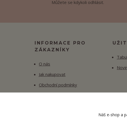
Můžete se kdykoli odhlásit.
INFORMACE PRO
UŽI
ZÁKAZNÍKY
Tabul
O nás
Novi
Jak nakupovat
Obchodní podmínky
Fotogalerie
Kontakty
Náš e-shop a pa