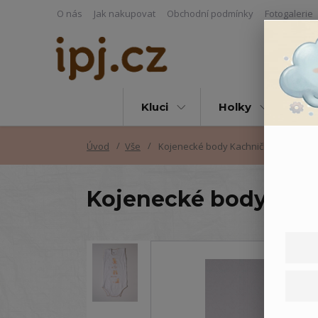
O nás
Jak nakupovat
Obchodní podmínky
Fotogalerie
Kluci
Holky
Vš
Úvod
Vše
Kojenecké body Kachničky
Kojenecké body Kac