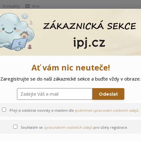
Kontakty
Více
Hleda
e
Doprodej
Ostatní
🌲 Vítejte ve svě
Ať vám nic neuteče!
Zaregistrujte se do naší zákaznické sekce a buďte vždy v obraze.
hničky
Odeslat
Přeji si odebírat novinky e-mailem dle
podmínek zpracování osobních údajů
.
Souhlasím se
zpracováním osobních údajů
pro účely registrace.