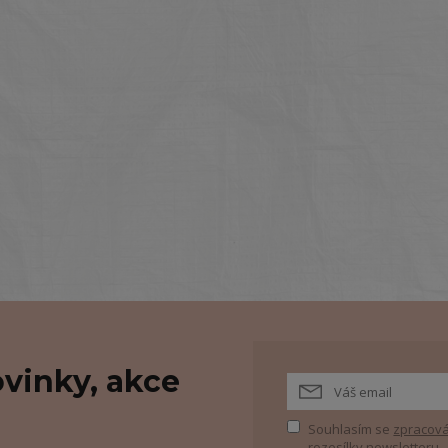
.
vinky, akce
Souhlasím se
zpracová
rozesílky newsletteru.