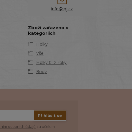
info@ipj.cz
Zboží zařazeno v
kategoriích
Holky
Vše
Holky 0–2 roky
Body
Přihlásit se
ním osobních údajů
za účelem