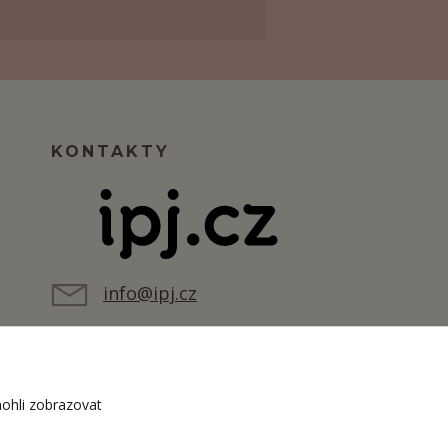
KONTAKTY
info@ipj.cz
ohli zobrazovat