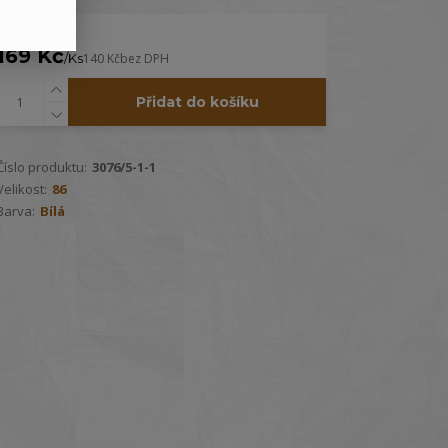
169 Kč
/
Ks
140 Kč
bez DPH
Přidat do košíku
Číslo produktu:
3076/5-1-1
Velikost:
86
Barva:
Bílá