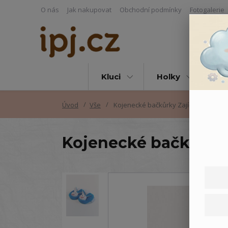
O nás
Jak nakupovat
Obchodní podmínky
Fotogalerie
Kluci
Holky
Vš
Úvod
Vše
Kojenecké bačkůrky Zajíčci
Kojenecké bačkůrky 