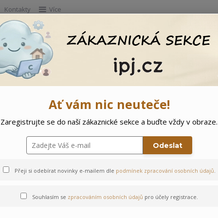
Kontakty
Více
Hleda
e
Doprodej
Ostatní
🌲 Vítejte ve svě
Ať vám nic neuteče!
Zaregistrujte se do naší zákaznické sekce a buďte vždy v obraze.
Zajíčci
Odeslat
Přeji si odebírat novinky e-mailem dle
podmínek zpracování osobních údajů
.
Souhlasím se
zpracováním osobních údajů
pro účely registrace.