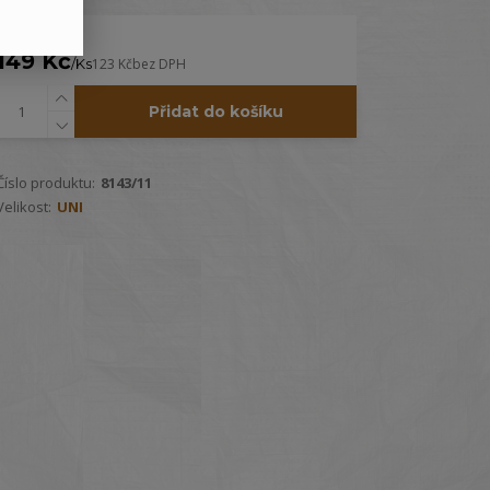
149 Kč
/
Ks
123 Kč
bez DPH
Přidat do košíku
Číslo produktu:
8143/11
Velikost:
UNI