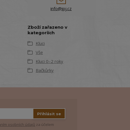
info@ipj.cz
Zboží zařazeno v
kategoriích
Kluci
Vše
Kluci 0–2 roky
Bačkůrky
Přihlásit se
ním osobních údajů
za účelem