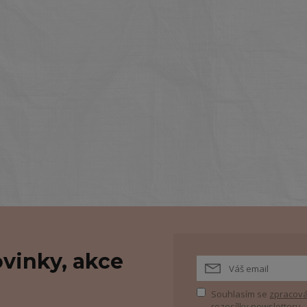
vinky, akce
Souhlasím se
zpracová
rozesílky newsletteru.