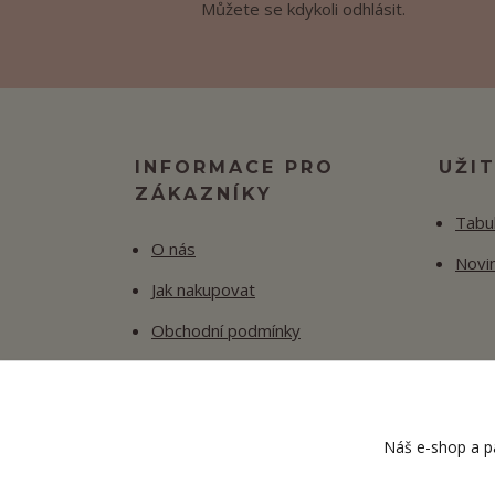
Můžete se kdykoli odhlásit.
INFORMACE PRO
UŽI
ZÁKAZNÍKY
Tabul
O nás
Novi
Jak nakupovat
Obchodní podmínky
Fotogalerie
Kontakty
Náš e-shop a pa