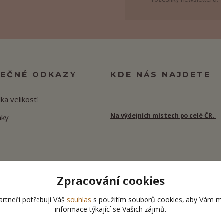
TEČNÉ ODKAZY
KDE NÁS NAJDETE
ka velikostí
Na výdejních místech po celé ČR.
nky
Zpracování cookies
rtneři potřebují Váš
souhlas
s použitím souborů cookies, aby Vám m
informace týkající se Vašich zájmů.