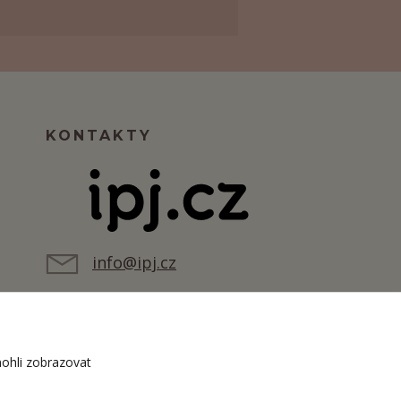
KONTAKTY
info@ipj.cz
ohli zobrazovat