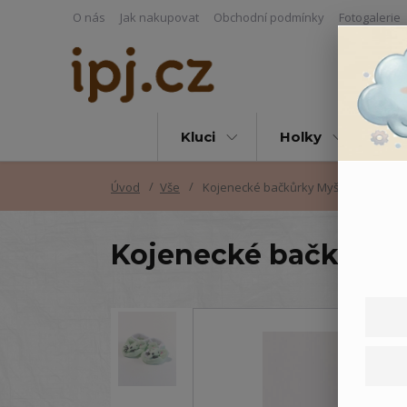
O nás
Jak nakupovat
Obchodní podmínky
Fotogalerie
Kluci
Holky
Vš
Úvod
Vše
Kojenecké bačkůrky Myšky
Kojenecké bačkůrky