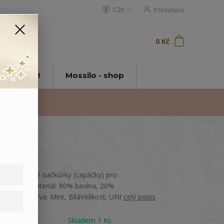
CZK
Přihlášení
0
ks
za
0 Kč
t
tě Mossilo!
Mossilo - shop
Světle zelené bačkůrky (capáčky) pro
nejmenší.Materiál: 80% bavlna, 20%
polyamidBarva: Mint, BíláVelikost: UNI
celý popis
Dostupnost
Skladem 1 Ks