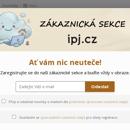
Kontakty
Více
Hleda
e
Doprodej
Ostatní
🌲 Vítejte ve svě
Ať vám nic neuteče!
Zaregistrujte se do naší zákaznické sekce a buďte vždy v obraze.
 Myšky
Odeslat
Přeji si odebírat novinky e-mailem dle
podmínek zpracování osobních údajů
.
Souhlasím se
zpracováním osobních údajů
pro účely registrace.