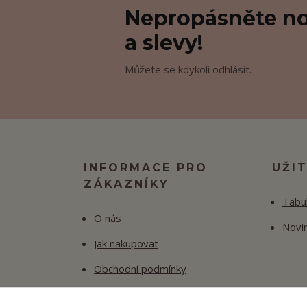
Nepropásněte no
a slevy!
Můžete se kdykoli odhlásit.
INFORMACE PRO
UŽI
ZÁKAZNÍKY
Tabul
O nás
Novi
Jak nakupovat
Obchodní podmínky
Fotogalerie