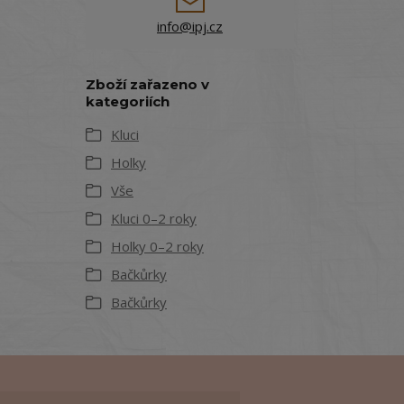
info@ipj.cz
Zboží zařazeno v
kategoriích
Kluci
Holky
Vše
Kluci 0–2 roky
Holky 0–2 roky
Bačkůrky
Bačkůrky