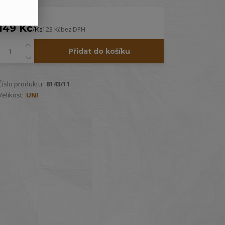
149 Kč
/
Ks
123 Kč
bez DPH
Přidat do košíku
Číslo produktu:
8143/11
Velikost:
UNI