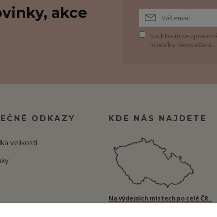
vinky, akce
Souhlasím se
zpracová
rozesílky newsletteru.
TEČNÉ ODKAZY
KDE NÁS NAJDETE
ka velikostí
nky
Na výdejních místech po celé ČR.