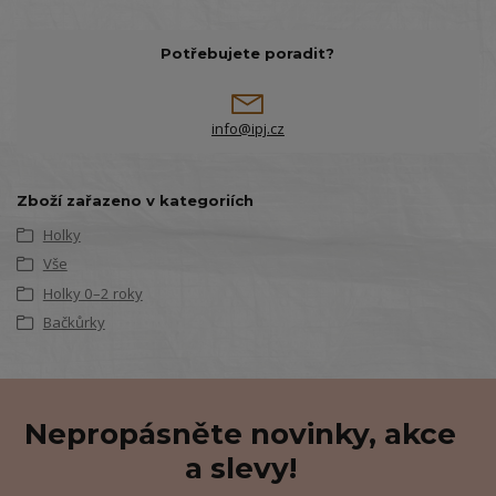
Potřebujete poradit?
info@ipj.cz
Zboží zařazeno v kategoriích
Holky
Vše
Holky 0–2 roky
Bačkůrky
Nepropásněte novinky, akce
a slevy!