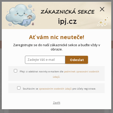
CZK
0
0 Kč
Menu
Ať vám nic neuteče!
Úvod
Vše
Kojenecké bačkůrky Lvíčci
Zaregistrujte se do naší zákaznické sekce a buďte vždy v
obraze.
Odeslat
Kojenecké bačkůrky Lvíčci
Přeji si odebírat novinky e-mailem dle
podmínek zpracování osobních
údajů
.
Souhlasím se
zpracováním osobních údajů
pro účely registrace.
Zavřít