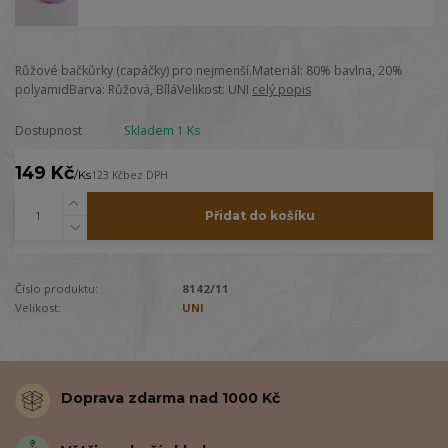
Růžové bačkůrky (capáčky) pro nejmenší.Materiál: 80% bavlna, 20%
polyamidBarva: Růžová, BíláVelikost: UNI
celý popis
Dostupnost
Skladem 1 Ks
149 Kč
/
Ks
123 Kč
bez DPH
Přidat do košíku
Číslo produktu:
8142/11
Velikost:
UNI
Doprava zdarma nad 1000 Kč