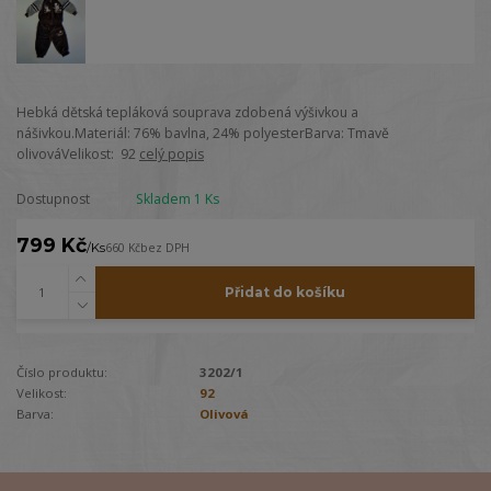
Hebká dětská tepláková souprava zdobená výšivkou a
nášivkou.Materiál: 76% bavlna, 24% polyesterBarva: Tmavě
olivováVelikost: 92
celý popis
Dostupnost
Skladem 1 Ks
799 Kč
/
Ks
660 Kč
bez DPH
Přidat do košíku
Číslo produktu:
3202/1
Velikost:
92
Barva:
Olivová