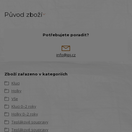
Původ zboží
Potřebujete poradit?
info@ipj.cz
Zboží zařazeno v kategoriích
Kluci
Holky
Vše
Kluci 0–2 roky
Holky 0–2 roky
Teplákové soupravy
Teplákové soupravy