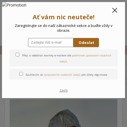
CZK
0
Ať vám nic neuteče!
0 Kč
Zaregistrujte se do naší zákaznické sekce a buďte vždy v
obraze.
Menu
Odeslat
Úvod
Vše
Kojenecká tepláková souprava Pejsci - 92
Přeji si odebírat novinky e-mailem dle
podmínek zpracování osobních
údajů
.
Kojenecká tepláková
Souhlasím se
zpracováním osobních údajů
pro účely registrace.
souprava Pejsci - 92
Zavřít