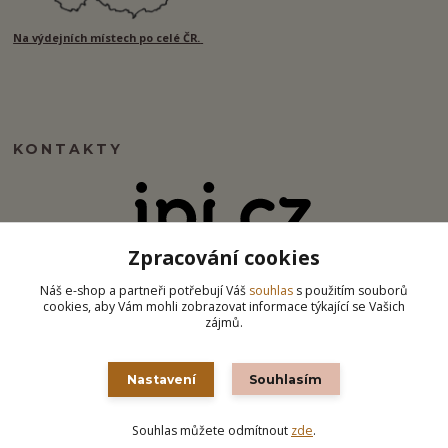
Na výdejních místech po celé ČR.
KONTAKTY
Zpracování cookies
info@ipj.cz
Náš e-shop a partneři potřebují Váš
souhlas
s použitím souborů
cookies, aby Vám mohli zobrazovat informace týkající se Vašich
zájmů.
Nastavení
Souhlasím
Souhlas můžete odmítnout
zde
.
Vytvořeno na
Eshop-rychle.cz