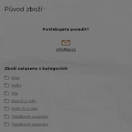
Původ zboží
Potřebujete poradit?
info@ipj.cz
Zboží zařazeno v kategoriích
Kluci
Holky
Vše
Kluci 0–2 roky
Holky 0–2 roky
Teplákové soupravy
Teplákové soupravy