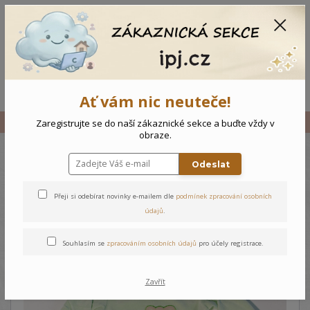
CZK
0
0 Kč
Menu
Ať vám nic neuteče!
Úvod
Vše
Kojenecká tepláková souprava Medvídek
Zaregistrujte se do naší zákaznické sekce a buďte vždy v
obraze.
Odeslat
Kojenecká tepláková
souprava Medvídek
Přeji si odebírat novinky e-mailem dle
podmínek zpracování osobních
údajů
.
Souhlasím se
zpracováním osobních údajů
pro účely registrace.
Zavřít