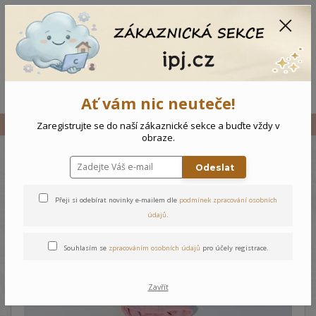
CZK
0
0 Kč
Menu
Ať vám nic neuteče!
Úvod
Vše
Kojenecká tepláková souprava 63C
Zaregistrujte se do naší zákaznické sekce a buďte vždy v
obraze.
Odeslat
Kojenecká tepláková
souprava 63C
Přeji si odebírat novinky e-mailem dle
podmínek zpracování osobních
údajů
.
Souhlasím se
zpracováním osobních údajů
pro účely registrace.
Zavřít