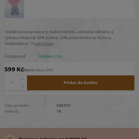
Tepláková souprava pro malou holčičku, zdobená nášivkou a
výšivkou.Materiál: 80% bavlna, 20% polyesterBarva: Růžová,
ŠedáVelikost: 74
celý popis
Dostupnost
Skladem 2 Ks
599 Kč
/
Ks
495 Kč
bez DPH
Přidat do košíku
Číslo produktu:
3007/31
Velikost:
74