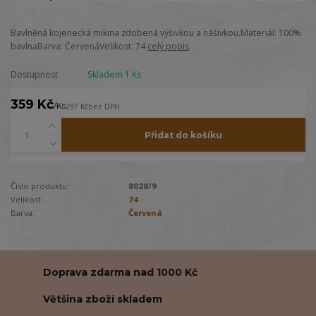
Bavlněná kojenecká mikina zdobená výšivkou a nášivkou.Materiál: 100%
bavlnaBarva: ČervenáVelikost: 74
celý popis
Dostupnost
Skladem 1 Ks
359 Kč
/
Ks
297 Kč
bez DPH
Přidat do košíku
Číslo produktu:
8028/9
Velikost:
74
Barva:
Červená
Doprava zdarma nad 1000 Kč
Většina zboží skladem