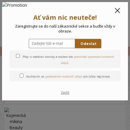
CZK
0
Ať vám nic neuteče!
0 Kč
Zaregistrujte se do naší zákaznické sekce a buďte vždy v
obraze.
Menu
Odeslat
Úvod
Vše
Kojenecká mikina Beauty
Přeji si odebírat novinky e-mailem dle
podmínek zpracování osobních
údajů
.
Kojenecká mikina Beauty
Souhlasím se
zpracováním osobních údajů
pro účely registrace.
Zavřít