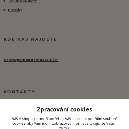
Tabulka velikostí
Novinky
KDE NÁS NAJDETE
Na výdejních místech po celé ČR.
KONTAKTY
Zpracování cookies
info@ipj.cz
Náš e-shop a partneři potřebují Váš
souhlas
s použitím souborů
cookies, aby Vám mohli zobrazovat informace týkající se Vašich
zájmů.