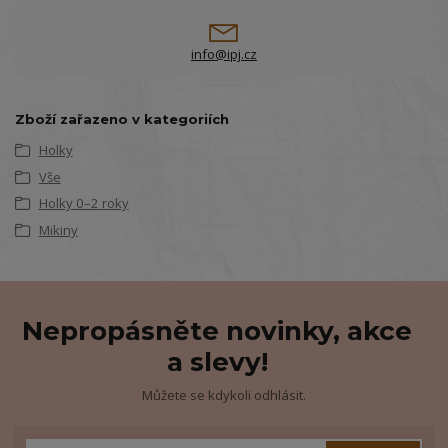
info@ipj.cz
Zboží zařazeno v kategoriích
Holky
Vše
Holky 0–2 roky
Mikiny
Nepropásněte novinky, akce
a slevy!
Můžete se kdykoli odhlásit.