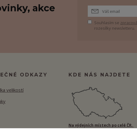
vinky, akce
Souhlasím se
zpracová
rozesílky newsletteru.
TEČNÉ ODKAZY
KDE NÁS NAJDETE
ka velikostí
nky
Na výdejních místech po celé ČR.