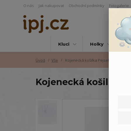
O nás
Jak nakupovat
Obchodní podmínky
Fotogalerie
Kluci
Holky
Vš
Úvod
Vše
Kojenecká košilka Pejsek
Kojenecká košilka P