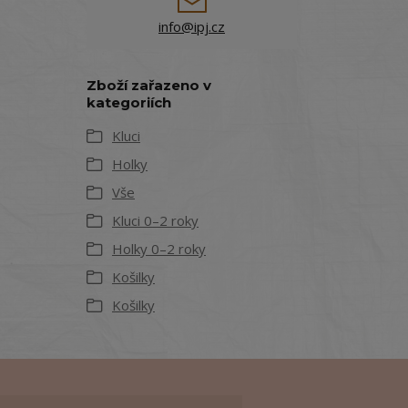
info@ipj.cz
Zboží zařazeno v
kategoriích
Kluci
Holky
Vše
Kluci 0–2 roky
Holky 0–2 roky
Košilky
Košilky