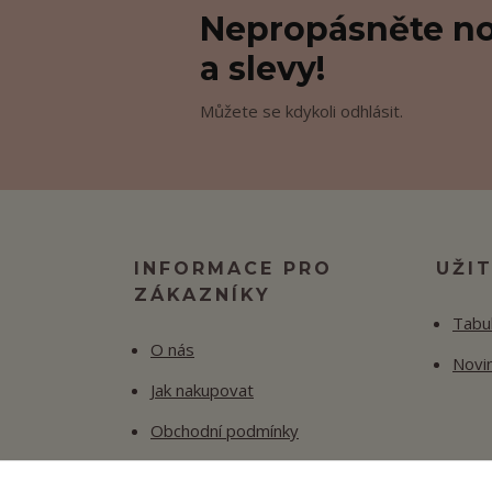
Nepropásněte no
a slevy!
Můžete se kdykoli odhlásit.
INFORMACE PRO
UŽI
ZÁKAZNÍKY
Tabul
O nás
Novi
Jak nakupovat
Obchodní podmínky
Fotogalerie