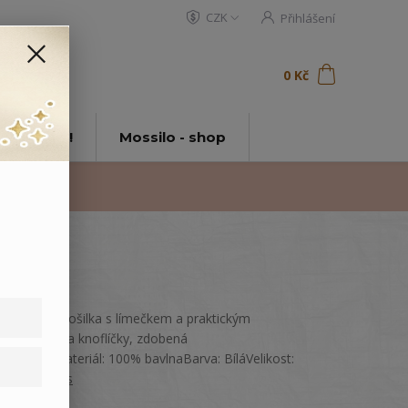
CZK
Přihlášení
0
ks
za
0 Kč
t
tě Mossilo!
Mossilo - shop
Kojenecká košilka s límečkem a praktickým
zapínáním na knoflíčky, zdobená
potiskem.Materiál: 100% bavlnaBarva: BíláVelikost:
62
celý popis