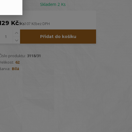
Dostupnost
Skladem 2 Ks
129 Kč
/
Ks
107 Kč
bez DPH
Přidat do košíku
Číslo produktu:
3118/31
Velikost:
62
Barva:
Bílá