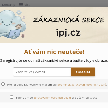
Kontakty
Více
Hleda
e
Doprodej
Ostatní
🌲 Vítejte ve svě
Ať vám nic neuteče!
Zaregistrujte se do naší zákaznické sekce a buďte vždy v obraze.
ejsek
Odeslat
Přeji si odebírat novinky e-mailem dle
podmínek zpracování osobních údajů
.
Souhlasím se
zpracováním osobních údajů
pro účely registrace.