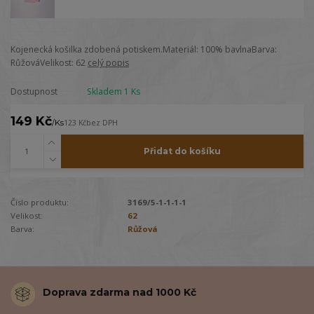
Kojenecká košilka zdobená potiskem.Materiál: 100% bavlnaBarva:
RůžováVelikost: 62
celý popis
Dostupnost
Skladem 1 Ks
149 Kč
/
Ks
123 Kč
bez DPH
Přidat do košíku
Číslo produktu:
3169/5-1-1-1-1
Velikost:
62
Barva:
Růžová
Doprava zdarma nad 1000 Kč