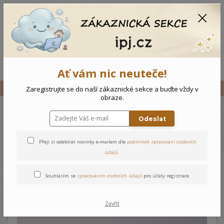
CZK
0
0 Kč
Menu
Ať vám nic neuteče!
Úvod
Vše
Kojenecká košilka Medvídek
Zaregistrujte se do naší zákaznické sekce a buďte vždy v
obraze.
Odeslat
Kojenecká košilka Medvídek
Přeji si odebírat novinky e-mailem dle
podmínek zpracování osobních
údajů
.
Souhlasím se
zpracováním osobních údajů
pro účely registrace.
Zavřít