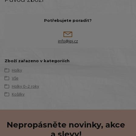
Potřebujete poradit?
info@ipj.cz
Zboží zařazeno v kategoriích
Holky
Vše
Holky 0–2 roky
Košilky
Nepropásněte novinky, akce
a slevy!