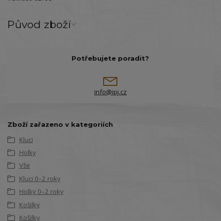
Původ zboží
Potřebujete poradit?
info@ipj.cz
Zboží zařazeno v kategoriích
Kluci
Holky
Vše
Kluci 0–2 roky
Holky 0–2 roky
Košilky
Košilky