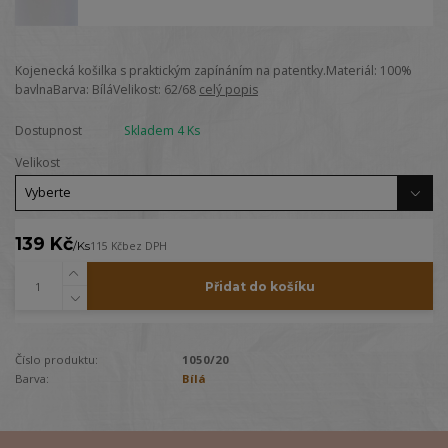
Kojenecká košilka s praktickým zapínáním na patentky.Materiál: 100%
bavlnaBarva: BíláVelikost: 62/68
celý popis
Dostupnost
Skladem 4 Ks
Velikost
139 Kč
/
Ks
115 Kč
bez DPH
Přidat do košíku
Číslo produktu:
1050/20
Barva:
Bílá