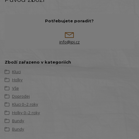
Potřebujete poradit?
info@ipj.cz
Zboží zařazeno v kategoriích
Kluci
Holky
Vše
Doprodej
Kluci 0–2 roky
Holky 0–2 roky
Bundy
Bundy