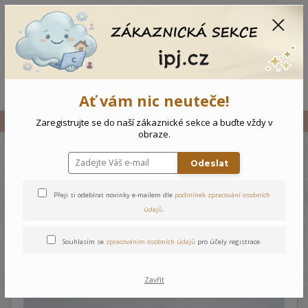
CZK
0
0 Kč
Menu
Ať vám nic neuteče!
Úvod
Vše
Kojenecká bunda Cirkus
Zaregistrujte se do naší zákaznické sekce a buďte vždy v
obraze.
Odeslat
Kojenecká bunda Cirkus
Přeji si odebírat novinky e-mailem dle
podmínek zpracování osobních
údajů
.
Souhlasím se
zpracováním osobních údajů
pro účely registrace.
Zavřít