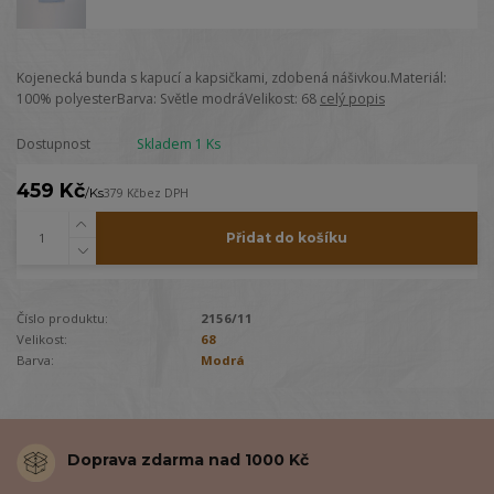
Kojenecká bunda s kapucí a kapsičkami, zdobená nášivkou.Materiál:
100% polyesterBarva: Světle modráVelikost: 68
celý popis
Dostupnost
Skladem 1 Ks
459 Kč
/
Ks
379 Kč
bez DPH
Přidat do košíku
Číslo produktu:
2156/11
Velikost:
68
Barva:
Modrá
Doprava zdarma nad 1000 Kč