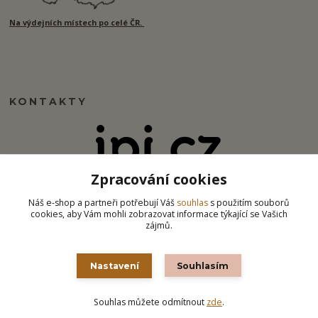
Na výdejních místech po celé ČR.
KONTAKTY
Zpracování cookies
info@ipj.cz
Náš e-shop a partneři potřebují Váš
souhlas
s použitím souborů
cookies, aby Vám mohli zobrazovat informace týkající se Vašich
zájmů.
Nastavení
Souhlasím
Souhlas můžete odmítnout
zde
.
Vytvořeno na
Eshop-rychle.cz