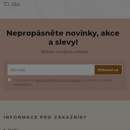
Tílka
Nepropásněte novinky, akce
a slevy!
Můžete se kdykoli odhlásit.
Přihlásit se
Souhlasím se
zpracováním osobních údajů
za účelem rozesílky
newsletteru.
INFORMACE PRO ZÁKAZNÍKY
O nás