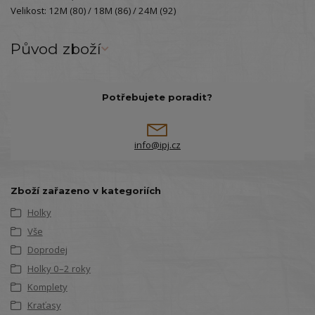
Velikost: 12M (80) / 18M (86) / 24M (92)
Původ zboží
Potřebujete poradit?
info@ipj.cz
Zboží zařazeno v kategoriích
Holky
Vše
Doprodej
Holky 0–2 roky
Komplety
Kraťasy