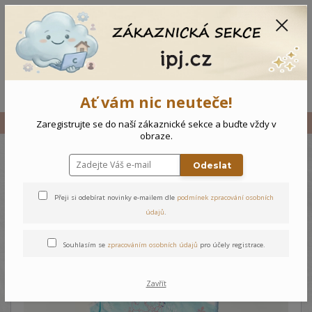
CZK
0
0 Kč
Menu
Ať vám nic neuteče!
Úvod
Vše
Dětský komplet Želvička
Zaregistrujte se do naší zákaznické sekce a buďte vždy v
obraze.
Odeslat
Dětský komplet Želvička
Přeji si odebírat novinky e-mailem dle
podmínek zpracování osobních
údajů
.
Souhlasím se
zpracováním osobních údajů
pro účely registrace.
Zavřít