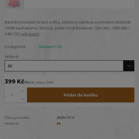
Bavlněný komplet krťasů a tílka, zdobený nášivkou a potiskem.Materiál:
100% bavlnaBarva: Růžová, světle modráVelikost: 12M (80) / 18M (86) /
24M (92)
celý popis
Dostupnost
Skladem 1 Ks
Velikost
399 Kč
/
Ks
330 Kč
bez DPH
Přidat do košíku
Číslo produktu:
2025/15'2
Velikost:
86