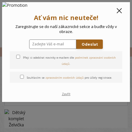
CZK
0
Ať vám nic neuteče!
0 Kč
Zaregistrujte se do naší zákaznické sekce a buďte vždy v
obraze.
Menu
Odeslat
Úvod
Vše
Dětský komplet Želvička
Přeji si odebírat novinky e-mailem dle
podmínek zpracování osobních
údajů
.
Dětský komplet Želvička
Souhlasím se
zpracováním osobních údajů
pro účely registrace.
Zavřít