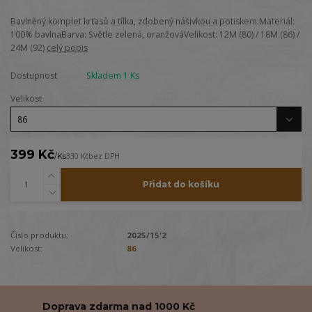
Bavlněný komplet krťasů a tílka, zdobený nášivkou a potiskem.Materiál:
100% bavlnaBarva: Světle zelená, oranžováVelikost: 12M (80) / 18M (86) /
24M (92)
celý popis
Dostupnost
Skladem 1 Ks
Velikost
399 Kč
/
Ks
330 Kč
bez DPH
Přidat do košíku
Číslo produktu:
2025/15'2
Velikost:
86
Doprava zdarma nad 1000 Kč