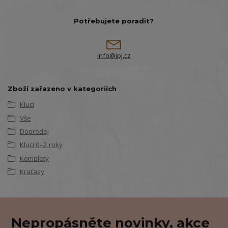
Potřebujete poradit?
info@ipj.cz
Zboží zařazeno v kategoriích
Kluci
Vše
Doprodej
Kluci 0–2 roky
Komplety
Kraťasy
Nepropásněte novinky, akce