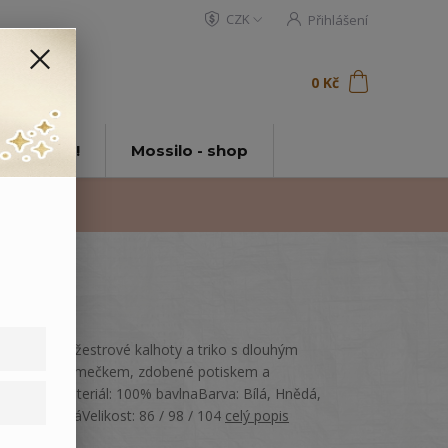
CZK
Přihlášení
0
ks
za
0 Kč
t
tě Mossilo!
Mossilo - shop
Dětské manžestrové kalhoty a triko s dlouhým
rukávem a límečkem, zdobené potiskem a
nášivkou.Materiál: 100% bavlnaBarva: Bílá, Hnědá,
Světle modráVelikost: 86 / 98 / 104
celý popis