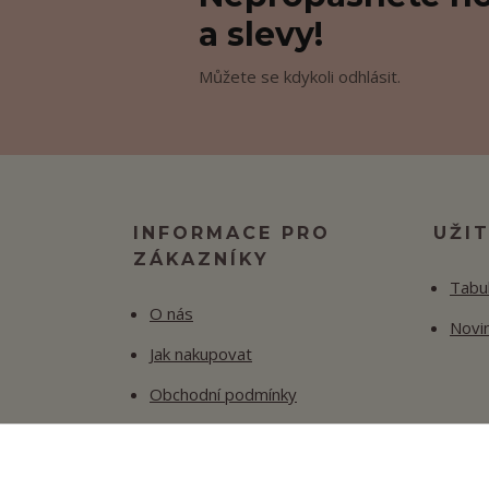
a slevy!
Můžete se kdykoli odhlásit.
INFORMACE PRO
UŽI
ZÁKAZNÍKY
Tabul
O nás
Novi
Jak nakupovat
Obchodní podmínky
Fotogalerie
Kontakty