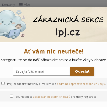
Kontakty
Více
Hleda
e
Doprodej
Ostatní
🌲 Vítejte ve svě
Ať vám nic neuteče!
Zaregistrujte se do naší zákaznické sekce a buďte vždy v obraze.
m
Odeslat
Přeji si odebírat novinky e-mailem dle
podmínek zpracování osobních údajů
.
Souhlasím se
zpracováním osobních údajů
pro účely registrace.