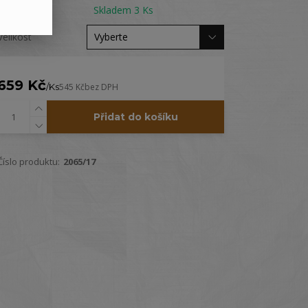
Dostupnost
Skladem 3 Ks
Velikost
659 Kč
/
Ks
545 Kč
bez DPH
Přidat do košíku
Číslo produktu:
2065/17