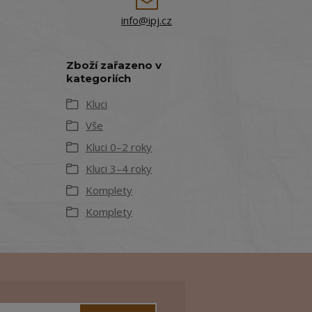
info@ipj.cz
Zboží zařazeno v
kategoriích
Kluci
Vše
Kluci 0–2 roky
Kluci 3–4 roky
Komplety
Komplety