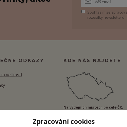
Souhlasím se
zpracová
rozesílky newsletteru.
TEČNÉ ODKAZY
KDE NÁS NAJDETE
ka velikostí
nky
Na výdejních místech po celé ČR.
Zpracování cookies