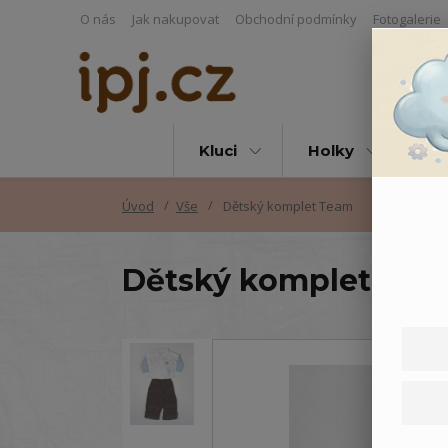
O nás
Jak nakupovat
Obchodní podmínky
Fotogalerie
Kluci
Holky
Vš
Úvod
Vše
Dětský komplet Team
Dětský komplet Tea