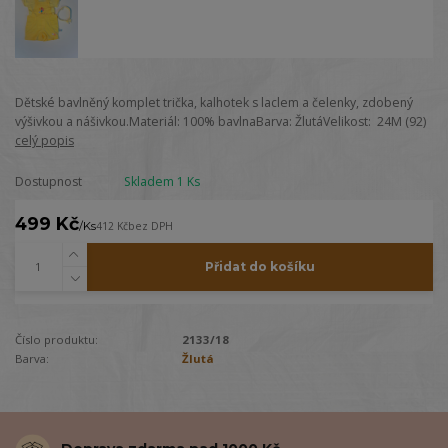
Dětské bavlněný komplet trička, kalhotek s laclem a čelenky, zdobený
výšivkou a nášivkou.Materiál: 100% bavlnaBarva: ŽlutáVelikost: 24M (92)
celý popis
Dostupnost
Skladem 1 Ks
499 Kč
/
Ks
412 Kč
bez DPH
Přidat do košíku
Číslo produktu:
2133/18
Barva:
Žlutá