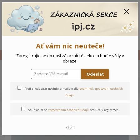
CZK
0
0 Kč
Menu
Ať vám nic neuteče!
Úvod
Vše
Dětský komplet s čelenkou Motýlek - 92
Zaregistrujte se do naší zákaznické sekce a buďte vždy v
obraze.
Odeslat
Dětský komplet s čelenkou
Motýlek - 92
Přeji si odebírat novinky e-mailem dle
podmínek zpracování osobních
údajů
.
Souhlasím se
zpracováním osobních údajů
pro účely registrace.
Zavřít