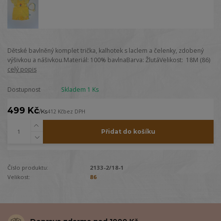
Dětské bavlněný komplet trička, kalhotek s laclem a čelenky, zdobený
výšivkou a nášivkou.Materiál: 100% bavlnaBarva: ŽlutáVelikost: 18M (86)
celý popis
Dostupnost
Skladem 1 Ks
499 Kč
/
Ks
412 Kč
bez DPH
Přidat do košíku
Číslo produktu:
2133-2/18-1
Velikost:
86