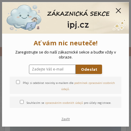
CZK
0
0 Kč
Menu
Ať vám nic neuteče!
Úvod
Vše
Dětský komplet s čelenkou Motýlek - 86
Zaregistrujte se do naší zákaznické sekce a buďte vždy v
obraze.
Odeslat
Dětský komplet s čelenkou
Motýlek - 86
Přeji si odebírat novinky e-mailem dle
podmínek zpracování osobních
údajů
.
Souhlasím se
zpracováním osobních údajů
pro účely registrace.
Zavřít