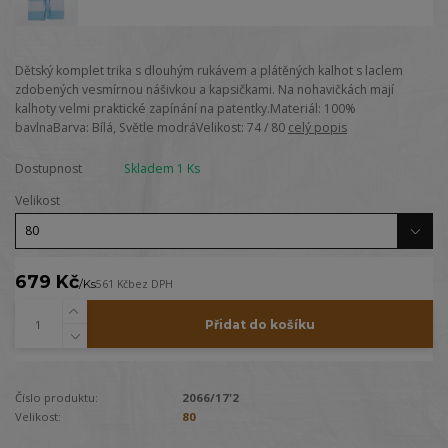
Dětský komplet trika s dlouhým rukávem a plátěných kalhot s laclem
zdobených vesmírnou nášivkou a kapsičkami. Na nohavičkách mají
kalhoty velmi praktické zapínání na patentky.Materiál: 100%
bavlnaBarva: Bílá, Světle modráVelikost: 74 / 80
celý popis
Dostupnost
Skladem 1 Ks
Velikost
679 Kč
/
Ks
561 Kč
bez DPH
Přidat do košíku
Číslo produktu:
2066/17'2
Velikost:
80