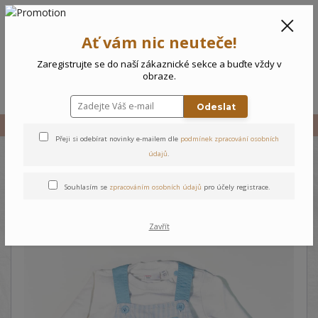
CZK
0
Ať vám nic neuteče!
0 Kč
Zaregistrujte se do naší zákaznické sekce a buďte vždy v
obraze.
Menu
Odeslat
Úvod
Vše
Dětský komplet Raketa
Přeji si odebírat novinky e-mailem dle
podmínek zpracování osobních
údajů
.
Dětský komplet Raketa
Souhlasím se
zpracováním osobních údajů
pro účely registrace.
Zavřít