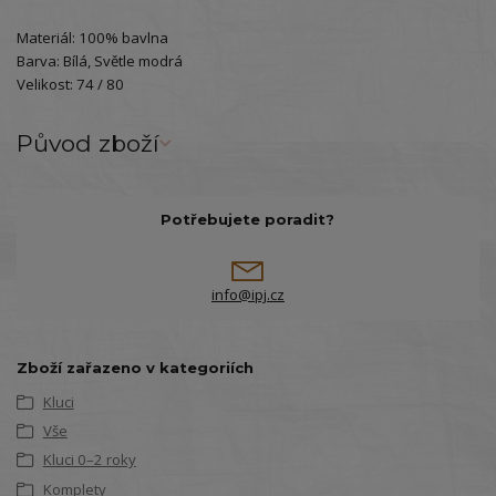
Materiál: 100% bavlna
Barva: Bílá, Světle modrá
Velikost: 74 / 80
Původ zboží
Potřebujete poradit?
info@ipj.cz
Zboží zařazeno v kategoriích
Kluci
Vše
Kluci 0–2 roky
Komplety