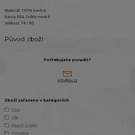
Materiál: 100% bavlna
Barva: Bílá, Světle modrá
Velikost: 74 / 80
Původ zboží
Potřebujete poradit?
info@ipj.cz
Zboží zařazeno v kategoriích
Kluci
Vše
Kluci 0–2 roky
Komplety