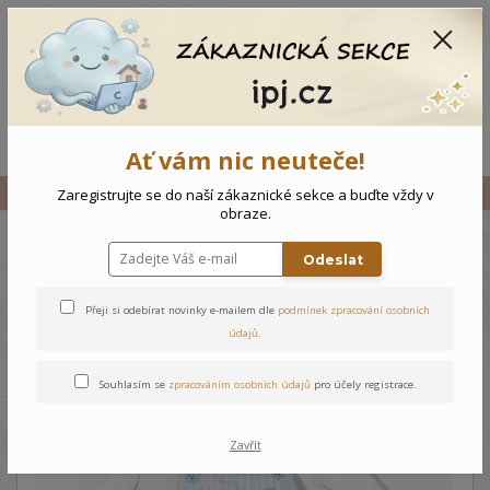
CZK
0
0 Kč
Menu
Ať vám nic neuteče!
Úvod
Vše
Dětský komplet Raketa
Zaregistrujte se do naší zákaznické sekce a buďte vždy v
obraze.
Odeslat
Dětský komplet Raketa
Přeji si odebírat novinky e-mailem dle
podmínek zpracování osobních
údajů
.
Souhlasím se
zpracováním osobních údajů
pro účely registrace.
Zavřít