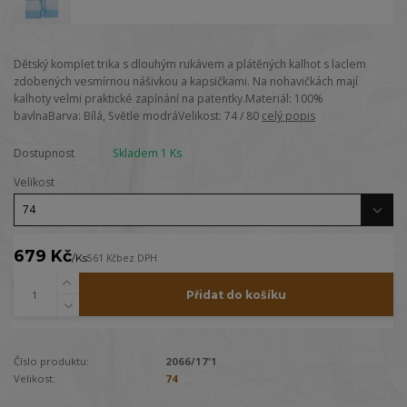
Dětský komplet trika s dlouhým rukávem a plátěných kalhot s laclem
zdobených vesmírnou nášivkou a kapsičkami. Na nohavičkách mají
kalhoty velmi praktické zapínání na patentky.Materiál: 100%
bavlnaBarva: Bílá, Světle modráVelikost: 74 / 80
celý popis
Dostupnost
Skladem 1 Ks
Velikost
679 Kč
/
Ks
561 Kč
bez DPH
Přidat do košíku
Číslo produktu:
2066/17'1
Velikost:
74