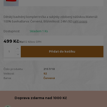
Dětský bavlněný komplet trička a sukýnky zdobený nášivkou.Materiál:
100% bavlnaBarva: Červená, BíláVelikost: 24M (92)
celý popis
Dostupnost
Skladem 1 Ks
499 Kč
/
Ks
412 Kč
bez DPH
Přidat do košíku
Číslo produktu:
2157/18
Velikost:
92
Barva:
Červená
Doprava zdarma nad 1000 Kč