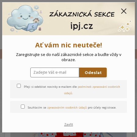
CZK
0
0 Kč
Menu
Ať vám nic neuteče!
Úvod
Vše
Dětský komplet Ptáček
Zaregistrujte se do naší zákaznické sekce a buďte vždy v
obraze.
Odeslat
Dětský komplet Ptáček
Přeji si odebírat novinky e-mailem dle
podmínek zpracování osobních
údajů
.
Souhlasím se
zpracováním osobních údajů
pro účely registrace.
Zavřít