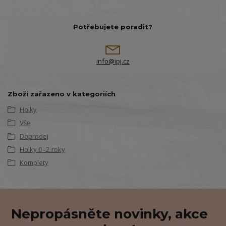
Potřebujete poradit?
info@ipj.cz
Zboží zařazeno v kategoriích
Holky
Vše
Doprodej
Holky 0–2 roky
Komplety
Nepropásněte novinky, akce