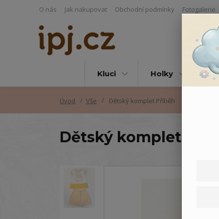
O nás
Jak nakupovat
Obchodní podmínky
Fotogalerie
Kluci
Holky
Vš
Úvod
Vše
Dětský komplet Příběh
Dětský komplet Pří