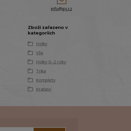
info@ipj.cz
Zboží zařazeno v
kategoriích
Holky
Vše
Holky 0–2 roky
Trika
Komplety
Kraťasy