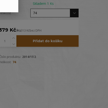
Dostupnost
Skladem 1 Ks
Velikost
379 Kč
/
Ks
313 Kč
bez DPH
Přidat do košíku
Číslo produktu:
2014/15'2
Velikost:
74