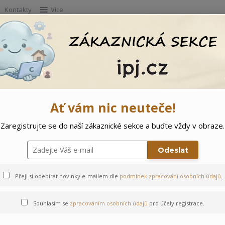
Kontakty
Více
Hleda
e
Doprodej
Ostatní
🌲 Vítejte ve svě
Ať vám nic neuteče!
Zaregistrujte se do naší zákaznické sekce a buďte vždy v obraze.
běh
Odeslat
Přeji si odebírat novinky e-mailem dle
podmínek zpracování osobních údajů
.
Souhlasím se
zpracováním osobních údajů
pro účely registrace.