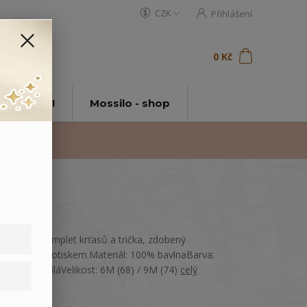
CZK
Přihlášení
0
ks
za
0 Kč
t
tě Mossilo!
Mossilo - shop
Bavlněný komplet krťasů a trička, zdobený
výšivkou a potiskem.Materiál: 100% bavlnaBarva:
Oranžová, bíláVelikost: 6M (68) / 9M (74)
celý
popis