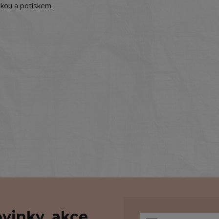
vkou a potiskem.
vinky, akce