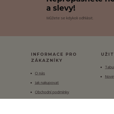
a slevy!
Můžete se kdykoli odhlásit.
INFORMACE PRO
UŽI
ZÁKAZNÍKY
Tabul
O nás
Novi
Jak nakupovat
Obchodní podmínky
Fotogalerie
Kontakty