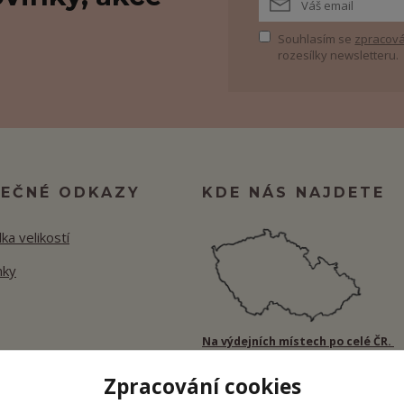
Souhlasím se
zpracová
rozesílky newsletteru.
TEČNÉ ODKAZY
KDE NÁS NAJDETE
ka velikostí
nky
Na výdejních místech po celé ČR.
Zpracování cookies