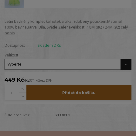
Letní bavlněný komplet kalhotek a tílka, zdobený potiskem.Materiál:
100% bavlnaBarva: Bílá, Světle ZelenáVelikost: 18M (86) / 24M (92)
celý
popis
Dostupnost
Skladem 2 Ks
Velikost
449 Kč
/
Ks
371 Kč
bez DPH
Přidat do košíku
Číslo produktu:
2118/18