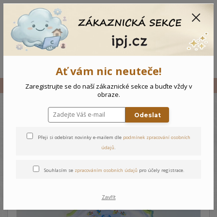
CZK
0
0 Kč
Menu
Ať vám nic neuteče!
Úvod
Vše
Dětský komplet Moře
Zaregistrujte se do naší zákaznické sekce a buďte vždy v
obraze.
Odeslat
Dětský komplet Moře
Přeji si odebírat novinky e-mailem dle
podmínek zpracování osobních
údajů
.
Souhlasím se
zpracováním osobních údajů
pro účely registrace.
Zavřít