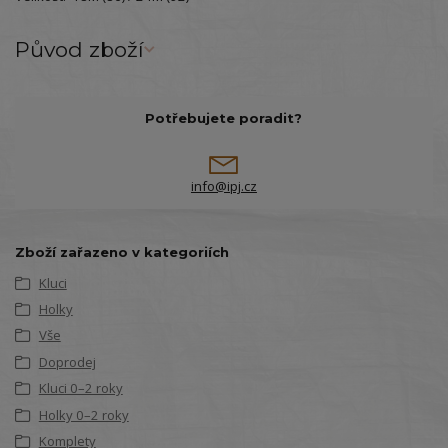
Původ zboží
Potřebujete poradit?
info@ipj.cz
Zboží zařazeno v kategoriích
Kluci
Holky
Vše
Doprodej
Kluci 0–2 roky
Holky 0–2 roky
Komplety