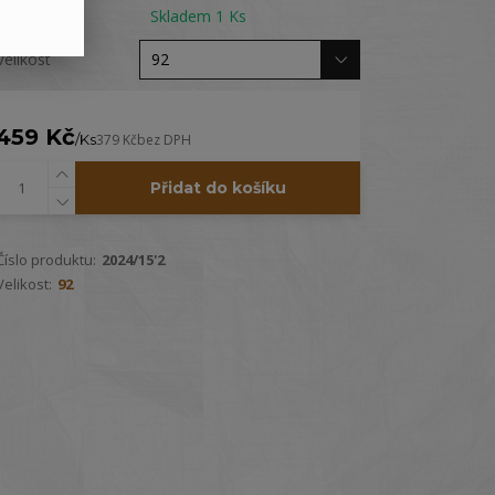
Dostupnost
Skladem 1 Ks
Velikost
459 Kč
/
Ks
379 Kč
bez DPH
Přidat do košíku
Číslo produktu:
2024/15'2
Velikost:
92