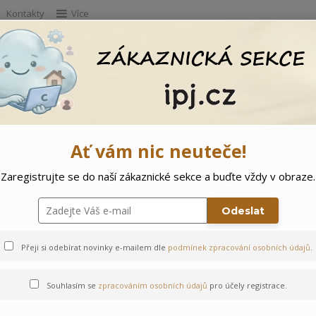
Kontakty
Více
Hleda
e
Doprodej
Ostatní
🌲 Vítejte ve svě
Ať vám nic neuteče!
Zaregistrujte se do naší zákaznické sekce a buďte vždy v obraze.
iny
Odeslat
Přeji si odebírat novinky e-mailem dle
podmínek zpracování osobních údajů
.
Souhlasím se
zpracováním osobních údajů
pro účely registrace.