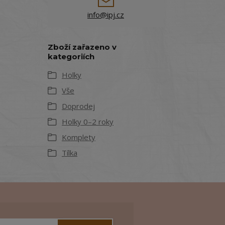
info@ipj.cz
Zboží zařazeno v
kategoriích
Holky
Vše
Doprodej
Holky 0–2 roky
Komplety
Tílka