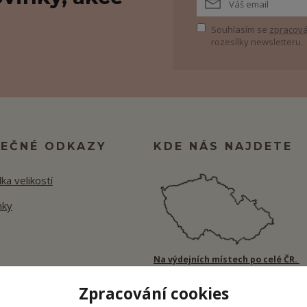
Souhlasím se
zpracová
rozesílky newsletteru.
TEČNÉ ODKAZY
KDE NÁS NAJDETE
ka velikostí
nky
Na výdejních místech po celé ČR.
Zpracování cookies