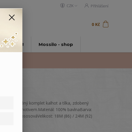
CZK
Přihlášení
0
ks
za
0 Kč
t
tě Mossilo!
Mossilo - shop
Lehký bavlněný komplet kalhot a tílka, zdobený
rostlinným motivem.Materiál: 100% bavlnaBarva:
Krémová, LososováVelikost: 18M (86) / 24M (92)
celý popis