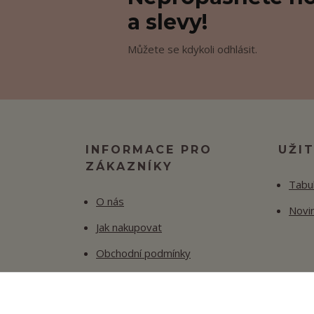
a slevy!
Můžete se kdykoli odhlásit.
INFORMACE PRO
UŽI
ZÁKAZNÍKY
Tabul
O nás
Novi
Jak nakupovat
Obchodní podmínky
Fotogalerie
Kontakty