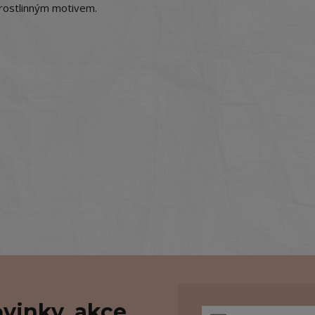
 rostlinným motivem.
vinky, akce