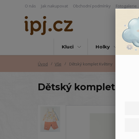
O nás
Jak nakupovat
Obchodní podmínky
Fotogalerie
Kluci
Holky
Vš
Úvod
Vše
Dětský komplet Květiny
Dětský komplet Květ