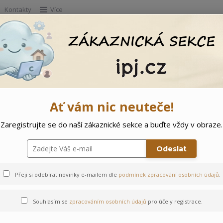
Kontakty
Více
Hleda
e
Doprodej
Ostatní
🌲 Vítejte ve svě
Ať vám nic neuteče!
Zaregistrujte se do naší zákaznické sekce a buďte vždy v obraze.
vicový park
Odeslat
Přeji si odebírat novinky e-mailem dle
podmínek zpracování osobních údajů
.
Souhlasím se
zpracováním osobních údajů
pro účely registrace.