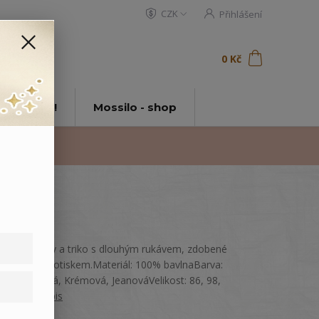
CZK
Přihlášení
0
ks
za
0 Kč
t
tě Mossilo!
Mossilo - shop
Dětské džíny a triko s dlouhým rukávem, zdobené
výšivkou a potiskem.Materiál: 100% bavlnaBarva:
Světle modrá, Krémová, JeanováVelikost: 86, 98,
104
celý popis