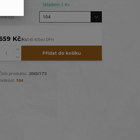
Dostupnost
Skladem 1 Ks
Velikost
659 Kč
/
Ks
545 Kč
bez DPH
Přidat do košíku
Číslo produktu:
2063/17'3
Velikost:
104