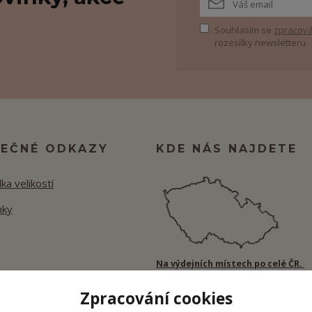
Souhlasím se
zpracová
rozesílky newsletteru.
TEČNÉ ODKAZY
KDE NÁS NAJDETE
ka velikostí
nky
Na výdejních místech po celé ČR.
Zpracování cookies