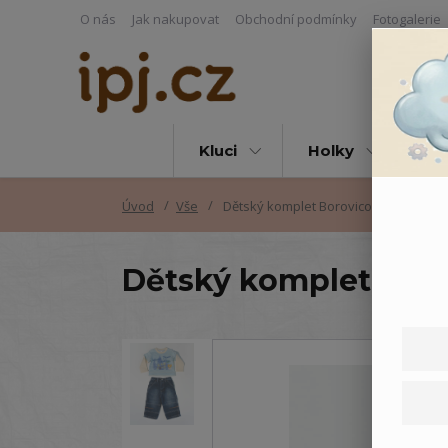
O nás
Jak nakupovat
Obchodní podmínky
Fotogalerie
Kluci
Holky
Vš
Úvod
Vše
Dětský komplet Borovicový park
Dětský komplet Boro