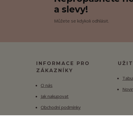
a slevy!
Můžete se kdykoli odhlásit.
INFORMACE PRO
UŽI
ZÁKAZNÍKY
Tabul
O nás
Novi
Jak nakupovat
Obchodní podmínky
Fotogalerie
Kontakty