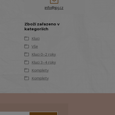
info@ipj.cz
Zboží zařazeno v
kategoriích
Kluci
Vše
Kluci 0–2 roky
Kluci 3–4 roky
Komplety
Komplety