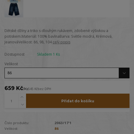
Dětské džíny a triko s dlouhým rukávem, zdobené výšivkou a
potiskem.Materiál: 100% bavlnaBarva: Světle modrá, Krémová,
JeanováVelikost: 86, 98, 104
celý popis
Dostupnost
Skladem 1 Ks
Velikost
659 Kč
/
Ks
545 Kč
bez DPH
Přidat do košíku
Číslo produktu:
2063/17'1
Velikost:
86