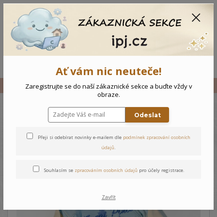
CZK
0
0 Kč
Menu
Ať vám nic neuteče!
Úvod
Vše
Dětský komplet Borovicový park
Zaregistrujte se do naší zákaznické sekce a buďte vždy v
obraze.
Odeslat
Dětský komplet Borovicový
park
Přeji si odebírat novinky e-mailem dle
podmínek zpracování osobních
údajů
.
Souhlasím se
zpracováním osobních údajů
pro účely registrace.
Zavřít