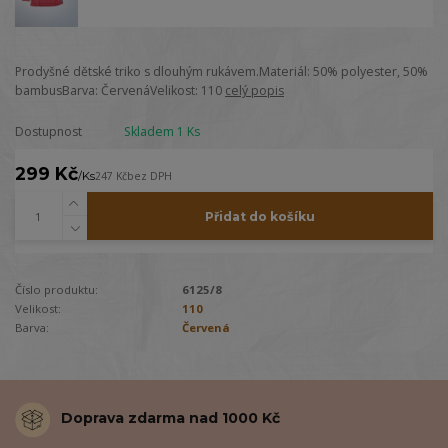
Prodyšné dětské triko s dlouhým rukávem.Materiál: 50% polyester, 50%
bambusBarva: ČervenáVelikost: 110
celý popis
Dostupnost
Skladem 1 Ks
299 Kč
/
Ks
247 Kč
bez DPH
Přidat do košíku
Číslo produktu:
6125/8
Velikost:
110
Barva:
Červená
Doprava zdarma nad 1000 Kč