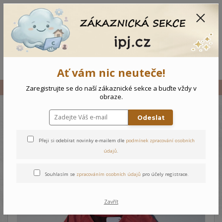
CZK
0
0 Kč
Menu
Ať vám nic neuteče!
Úvod
Vše
Dětské triko
Zaregistrujte se do naší zákaznické sekce a buďte vždy v
obraze.
Odeslat
Dětské triko
Přeji si odebírat novinky e-mailem dle
podmínek zpracování osobních
údajů
.
Souhlasím se
zpracováním osobních údajů
pro účely registrace.
Zavřít