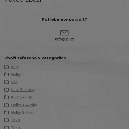
Potřebujete poradit?
info@ipj.cz
Zboží zařazeno v kategoriích
Kluci
Holky
Vše
Kluci 3–4 roky
Kluci 5–7 let
Holky 3–4 roky
Holky 5–7 let
Trika
Trika