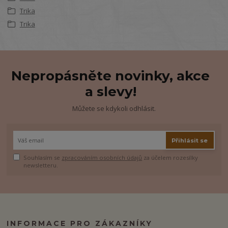
Trika
Trika
Nepropásněte novinky, akce
a slevy!
Můžete se kdykoli odhlásit.
Přihlásit se
Souhlasím se
zpracováním osobních údajů
za účelem rozesílky
newsletteru.
INFORMACE PRO ZÁKAZNÍKY