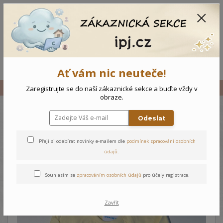
CZK
0
0 Kč
Menu
Ať vám nic neuteče!
Úvod
Vše
Dětské triko Srdíčka
Zaregistrujte se do naší zákaznické sekce a buďte vždy v
obraze.
Odeslat
Dětské triko Srdíčka
Přeji si odebírat novinky e-mailem dle
podmínek zpracování osobních
údajů
.
Souhlasím se
zpracováním osobních údajů
pro účely registrace.
Zavřít