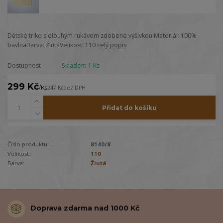
Dětské triko s dlouhým rukávem zdobené výšivkou.Materiál: 100%
bavlnaBarva: ŽlutáVelikost: 110
celý popis
Dostupnost
Skladem 1 Ks
299 Kč
/
Ks
247 Kč
bez DPH
Přidat do košíku
Číslo produktu:
8140/8
Velikost:
110
Barva:
Žlutá
Doprava zdarma nad 1000 Kč