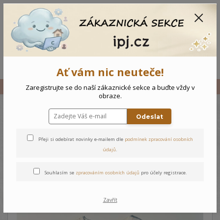
CZK
0
0 Kč
Menu
Ať vám nic neuteče!
Úvod
Vše
Dětské triko Srdce - 92
Zaregistrujte se do naší zákaznické sekce a buďte vždy v
obraze.
Odeslat
Dětské triko Srdce - 92
Přeji si odebírat novinky e-mailem dle
podmínek zpracování osobních
údajů
.
Souhlasím se
zpracováním osobních údajů
pro účely registrace.
Zavřít