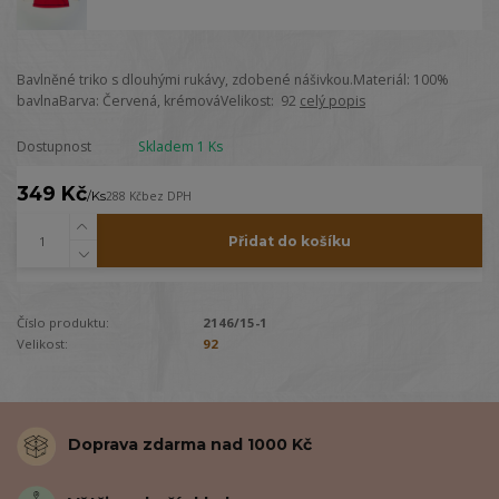
Bavlněné triko s dlouhými rukávy, zdobené nášivkou.Materiál: 100%
bavlnaBarva: Červená, krémováVelikost: 92
celý popis
Dostupnost
Skladem 1 Ks
349 Kč
/
Ks
288 Kč
bez DPH
Přidat do košíku
Číslo produktu:
2146/15-1
Velikost:
92
Doprava zdarma nad 1000 Kč