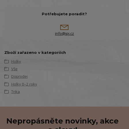
Potřebujete poradit?
info@ipj.cz
Zboží zařazeno v kategoriích
Holky
Vše
Doprodej
Holky 0–2 roky
Trika
Nepropásněte novinky, akce