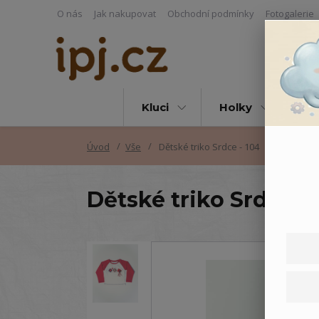
O nás
Jak nakupovat
Obchodní podmínky
Fotogalerie
Kluci
Holky
Vš
Úvod
Vše
Dětské triko Srdce - 104
Dětské triko Srdce - 