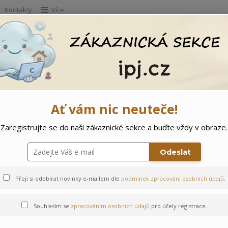
Kontakty
Více
Hleda
e
Doprodej
Ostatní
🌲 Vítejte ve svě
Ať vám nic neuteče!
Zaregistrujte se do naší zákaznické sekce a buďte vždy v obraze.
104
Odeslat
Přeji si odebírat novinky e-mailem dle
podmínek zpracování osobních údajů
.
Souhlasím se
zpracováním osobních údajů
pro účely registrace.