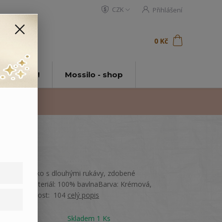
CZK
Přihlášení
0
ks
za
0 Kč
t
tě Mossilo!
Mossilo - shop
Bavlněné triko s dlouhými rukávy, zdobené
nášivkou.Materiál: 100% bavlnaBarva: Krémová,
červenáVelikost: 104
celý popis
Dostupnost
Skladem 1 Ks