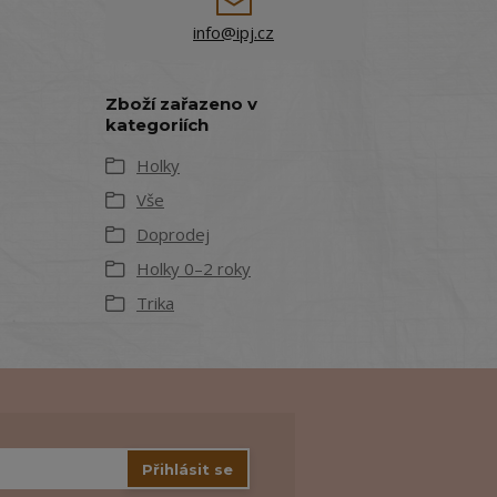
info@ipj.cz
Zboží zařazeno v
kategoriích
Holky
Vše
Doprodej
Holky 0–2 roky
Trika
Přihlásit se