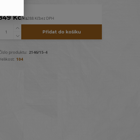
349 Kč
/
Ks
288 Kč
bez DPH
Přidat do košíku
Číslo produktu:
2146/15-4
Velikost:
104