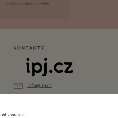
ním osobních údajů
za účelem
KONTAKTY
info@ipj.cz
ohli zobrazovat