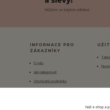
a slevy!
Můžete se kdykoli odhlásit.
INFORMACE PRO
UŽI
ZÁKAZNÍKY
Tabul
O nás
Novi
Jak nakupovat
Obchodní podmínky
Fotogalerie
Kontakty
Náš e-shop a pa