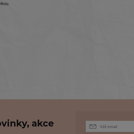
vkou.
vinky, akce