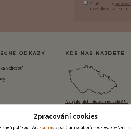
Souhlasím se
zpracová
rozesílky newsletteru.
TEČNÉ ODKAZY
KDE NÁS NAJDETE
ka velikostí
nky
Na výdejních místech po celé ČR.
Zpracování cookies
rtneři potřebují Váš
souhlas
s použitím souborů cookies, aby Vám m