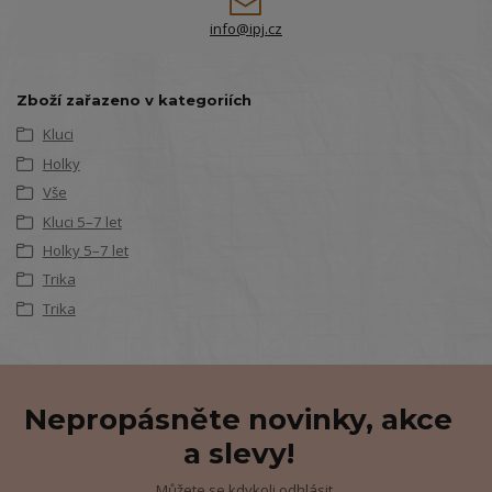
info@ipj.cz
Zboží zařazeno v kategoriích
Kluci
Holky
Vše
Kluci 5–7 let
Holky 5–7 let
Trika
Trika
Nepropásněte novinky, akce
a slevy!
Můžete se kdykoli odhlásit.