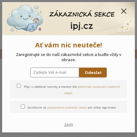
CZK
0
0 Kč
Menu
Ať vám nic neuteče!
Úvod
Vše
Dětské triko Sport
Zaregistrujte se do naší zákaznické sekce a buďte vždy v
obraze.
Odeslat
Dětské triko Sport
Přeji si odebírat novinky e-mailem dle
podmínek zpracování osobních
údajů
.
Souhlasím se
zpracováním osobních údajů
pro účely registrace.
Zavřít