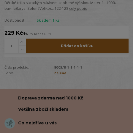
Dětské triko s krátkým rukávem zdobené výšivkou.Materiál: 100%
bavlnaBarva: ZelenáVelikost: 122-128
celý popis
Dostupnost
Skladem 1 Ks
229 Kč
/
Ks
189 Kč
bez DPH
Přidat do košíku
Číslo produktu:
8005/8-1-1-1-1-1
Barva:
Zelená
Doprava zdarma nad 1000 Kč
Většina zboží skladem
Co nejdříve u vás