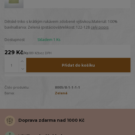
Dětské triko s krátkým rukávem zdobené výšivkou.Materiál: 100%
bavlnaBarva: Zelená (pistáciová)Velikost: 122-128
celý popis
Dostupnost
Skladem 1 Ks
229 Kč
/
Ks
189 Kč
bez DPH
Přidat do košíku
Číslo produktu:
8005/8-1-1-1-1
Barva:
Zelená
Doprava zdarma nad 1000 Kč