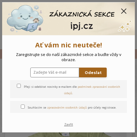
CZK
0
0 Kč
Menu
Ať vám nic neuteče!
Úvod
Vše
Dětské triko Sport
Zaregistrujte se do naší zákaznické sekce a buďte vždy v
obraze.
Odeslat
Dětské triko Sport
Přeji si odebírat novinky e-mailem dle
podmínek zpracování osobních
údajů
.
Souhlasím se
zpracováním osobních údajů
pro účely registrace.
Zavřít