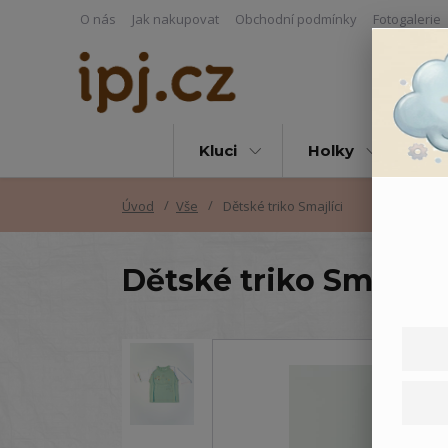
O nás
Jak nakupovat
Obchodní podmínky
Fotogalerie
Kluci
Holky
Vš
Úvod
Vše
Dětské triko Smajlíci
Dětské triko Smajlíci