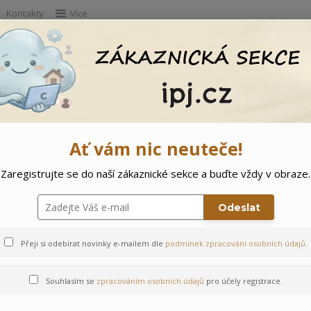
Kontakty
Více
Hleda
e
Doprodej
Ostatní
🌲 Vítejte ve svě
Ať vám nic neuteče!
Zaregistrujte se do naší zákaznické sekce a buďte vždy v obraze.
Odeslat
Přeji si odebírat novinky e-mailem dle
podmínek zpracování osobních údajů
.
Souhlasím se
zpracováním osobních údajů
pro účely registrace.