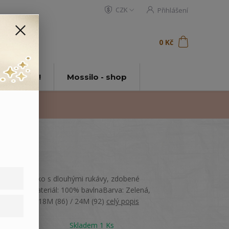
CZK
Přihlášení
0
ks
za
0 Kč
t
tě Mossilo!
Mossilo - shop
Bavlněné triko s dlouhými rukávy, zdobené
potiskem.Materiál: 100% bavlnaBarva: Zelená,
bíláVelikost: 18M (86) / 24M (92)
celý popis
Dostupnost
Skladem 1 Ks