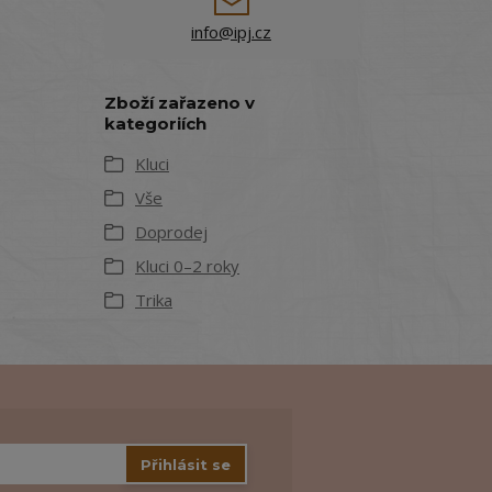
info@ipj.cz
Zboží zařazeno v
kategoriích
Kluci
Vše
Doprodej
Kluci 0–2 roky
Trika
Přihlásit se