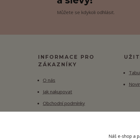
a slevy!
Můžete se kdykoli odhlásit.
INFORMACE PRO
UŽI
ZÁKAZNÍKY
Tabul
O nás
Novi
Jak nakupovat
Obchodní podmínky
Fotogalerie
Kontakty
Náš e-shop a pa