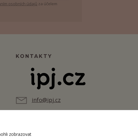
ním osobních údajů
za účelem
KONTAKTY
info@ipj.cz
ohli zobrazovat