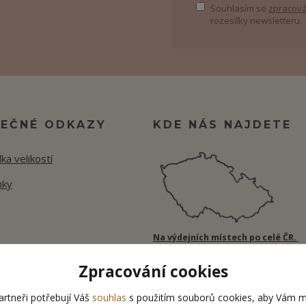
Souhlasím se
zpracová
rozesílky newsletteru.
TEČNÉ ODKAZY
KDE NÁS NAJDETE
ka velikostí
nky
Na výdejních místech po celé ČR.
Zpracování cookies
rtneři potřebují Váš
souhlas
s použitím souborů cookies, aby Vám m