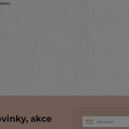
iskem.
vinky, akce