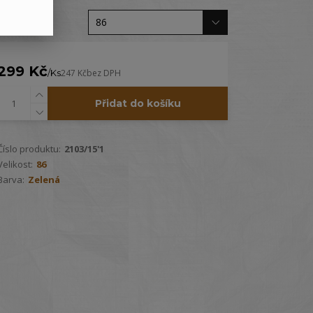
Velikost
299 Kč
/
Ks
247 Kč
bez DPH
Přidat do košíku
Číslo produktu:
2103/15'1
Velikost:
86
Barva:
Zelená