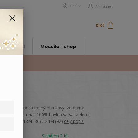
CZK
Přihlášení
0
ks
za
0 Kč
t
tě Mossilo!
Mossilo - shop
Bavlněné triko s dlouhými rukávy, zdobené
potiskem.Materiál: 100% bavlnaBarva: Zelená,
bíláVelikost: 18M (86) / 24M (92)
celý popis
Dostupnost
Skladem 2 Ks