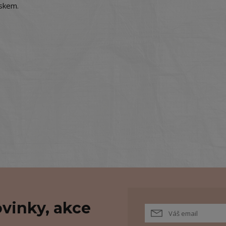
iskem.
vinky, akce