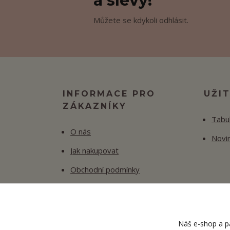
a slevy!
Můžete se kdykoli odhlásit.
INFORMACE PRO
UŽI
ZÁKAZNÍKY
Tabul
O nás
Novi
Jak nakupovat
Obchodní podmínky
Fotogalerie
Kontakty
Náš e-shop a pa