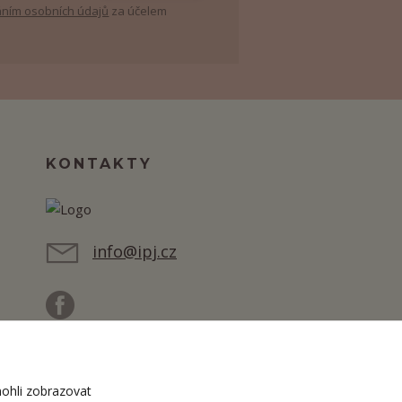
ním osobních údajů
za účelem
KONTAKTY
info@ipj.cz
ohli zobrazovat