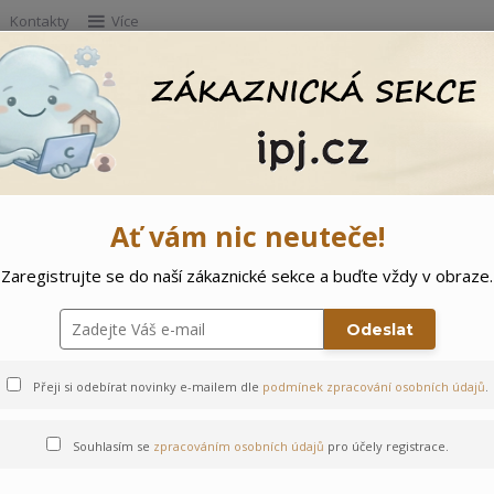
Kontakty
Více
Hleda
e
Doprodej
Ostatní
🌲 Vítejte ve svě
Ať vám nic neuteče!
Zaregistrujte se do naší zákaznické sekce a buďte vždy v obraze.
Odeslat
Přeji si odebírat novinky e-mailem dle
podmínek zpracování osobních údajů
.
Souhlasím se
zpracováním osobních údajů
pro účely registrace.