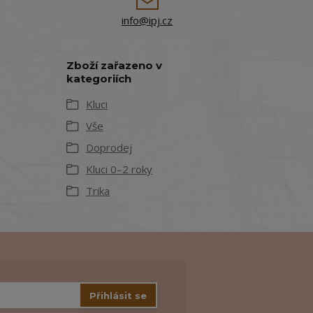
info@ipj.cz
Zboží zařazeno v
kategoriích
Kluci
Vše
Doprodej
Kluci 0–2 roky
Trika
Přihlásit se