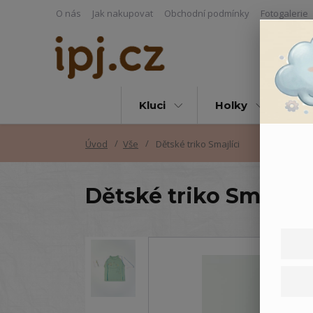
O nás
Jak nakupovat
Obchodní podmínky
Fotogalerie
Kluci
Holky
Vš
Úvod
Vše
Dětské triko Smajlíci
Dětské triko Smajlíci