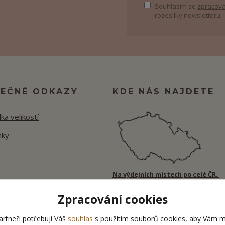
Souhlasím se
zpracová
rozesílky newsletteru.
TEČNÉ ODKAZY
KDE NÁS NAJDETE
ka velikostí
nky
Na výdejních místech po celé ČR.
Zpracování cookies
rtneři potřebují Váš
souhlas
s použitím souborů cookies, aby Vám m