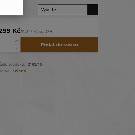
Velikost
299 Kč
/
Ks
247 Kč
bez DPH
Přidat do košíku
Číslo produktu:
2103/15
Barva:
Zelená