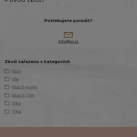
Potřebujete poradit?
info@ipj.cz
Zboží zařazeno v kategoriích
Kluci
Vše
Kluci 3–4 roky
Kluci 5–7 let
Trika
Trika