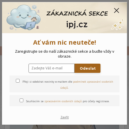
CZK
0
0 Kč
Menu
Ať vám nic neuteče!
Úvod
Vše
Dětské triko s nápisem
Zaregistrujte se do naší zákaznické sekce a buďte vždy v
obraze.
Odeslat
Dětské triko s nápisem
Přeji si odebírat novinky e-mailem dle
podmínek zpracování osobních
údajů
.
Souhlasím se
zpracováním osobních údajů
pro účely registrace.
Zavřít