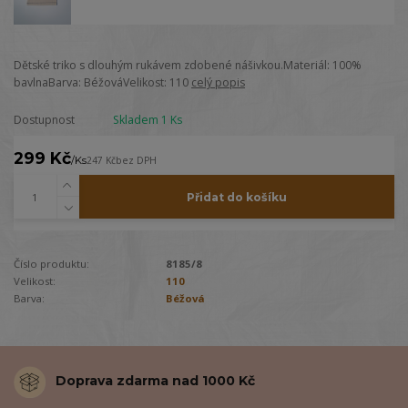
Dětské triko s dlouhým rukávem zdobené nášivkou.Materiál: 100%
bavlnaBarva: BéžováVelikost: 110
celý popis
Dostupnost
Skladem 1 Ks
299 Kč
/
Ks
247 Kč
bez DPH
Přidat do košíku
Číslo produktu:
8185/8
Velikost:
110
Barva:
Béžová
Doprava zdarma nad 1000 Kč