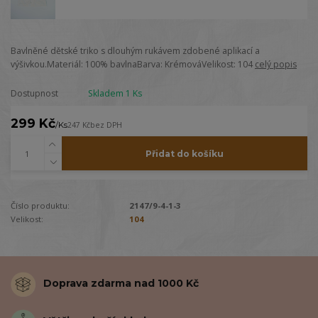
Bavlněné dětské triko s dlouhým rukávem zdobené aplikací a
výšivkou.Materiál: 100% bavlnaBarva: KrémováVelikost: 104
celý popis
Dostupnost
Skladem 1 Ks
299 Kč
/
Ks
247 Kč
bez DPH
Přidat do košíku
Číslo produktu:
2147/9-4-1-3
Velikost:
104
Doprava zdarma nad 1000 Kč