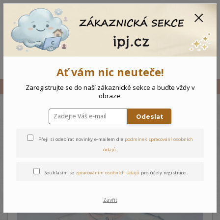
CZK
0
0 Kč
Menu
Ať vám nic neuteče!
Úvod
Vše
Dětské triko Rose - 104
Zaregistrujte se do naší zákaznické sekce a buďte vždy v
obraze.
Odeslat
Dětské triko Rose - 104
Přeji si odebírat novinky e-mailem dle
podmínek zpracování osobních
údajů
.
Souhlasím se
zpracováním osobních údajů
pro účely registrace.
Zavřít