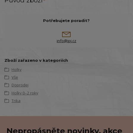
Původ zboží
Potřebujete poradit?
info@ipj.cz
Zboží zařazeno v kategoriích
Holky
Vše
Doprodej
Holky 0–2 roky
Trika
Nepropásněte novinky, akce