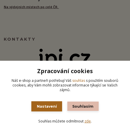
Na výdejních místech po celé ČR.
KONTAKTY
Zpracování cookies
info@ipj.cz
Náš e-shop a partneři potřebují Váš
souhlas
s použitím souborů
cookies, aby Vám mohli zobrazovat informace týkající se Vašich
zájmů.
Nastavení
Souhlasím
Souhlas můžete odmítnout
zde
.
Vytvořeno na
Eshop-rychle.cz