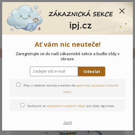
CZK
0
0 Kč
Menu
Ať vám nic neuteče!
Úvod
Vše
Dětské triko PC myš
Zaregistrujte se do naší zákaznické sekce a buďte vždy v
obraze.
Odeslat
Dětské triko PC myš
Přeji si odebírat novinky e-mailem dle
podmínek zpracování osobních
údajů
.
Souhlasím se
zpracováním osobních údajů
pro účely registrace.
Zavřít