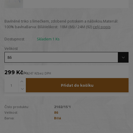
Bavlněné triko s límečkem, zdobené potiskem a nášivkou.Materiál:
100% bavlnaBarva: BíláVelikost: 18M (86) / 24M (92)
celý popis
Dostupnost
Skladem 1 Ks
Velikost
299 Kč
/
Ks
247 Kč
bez DPH
Přidat do košíku
Číslo produktu:
2102/15'1
Velikost:
86
Barva:
Bílá