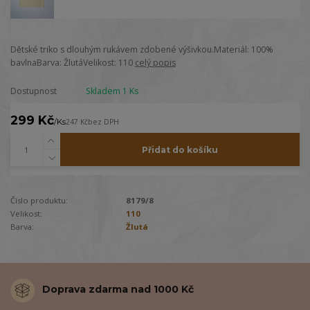
Dětské triko s dlouhým rukávem zdobené výšivkou.Materiál: 100%
bavlnaBarva: ŽlutáVelikost: 110
celý popis
Dostupnost
Skladem 1 Ks
299 Kč
/
Ks
247 Kč
bez DPH
Přidat do košíku
Číslo produktu:
8179/8
Velikost:
110
Barva:
Žlutá
Doprava zdarma nad 1000 Kč