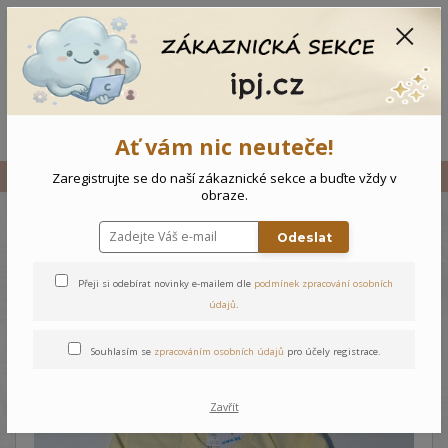
CZK
0
0 Kč
Menu
Ať vám nic neuteče!
Úvod
Vše
Dětské triko Květiny
Zaregistrujte se do naší zákaznické sekce a buďte vždy v
obraze.
Odeslat
Dětské triko Květiny
Přeji si odebírat novinky e-mailem dle
podmínek zpracování osobních
údajů
.
Souhlasím se
zpracováním osobních údajů
pro účely registrace.
Zavřít