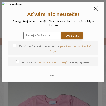
CZK
0
Ať vám nic neuteče!
0 Kč
Zaregistrujte se do naší zákaznické sekce a buďte vždy v
obraze.
Menu
Odeslat
Úvod
Vše
Dětské triko Květiny
Přeji si odebírat novinky e-mailem dle
podmínek zpracování osobních
údajů
.
Dětské triko Květiny
Souhlasím se
zpracováním osobních údajů
pro účely registrace.
Zavřít