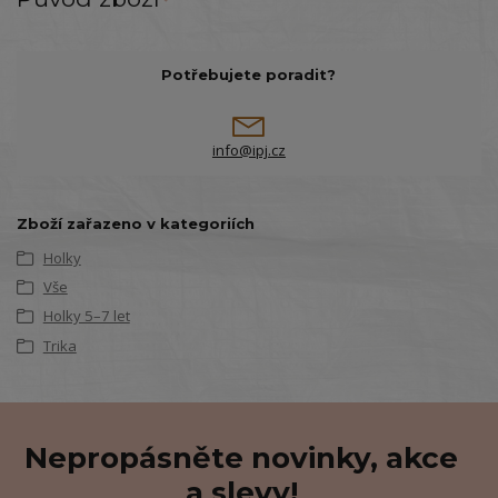
Potřebujete poradit?
info@ipj.cz
Zboží zařazeno v kategoriích
Holky
Vše
Holky 5–7 let
Trika
Nepropásněte novinky, akce
a slevy!