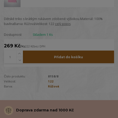
Dětské triko s krátkým rukávem zdobené výšivkou.Materiál: 100%
bavlnaBarva: RůžováVelikost: 122
celý popis
Dostupnost
Skladem 1 Ks
269 Kč
/
Ks
222 Kč
bez DPH
Přidat do košíku
Číslo produktu:
8158/8
Velikost:
122
Barva:
Růžová
Doprava zdarma nad 1000 Kč