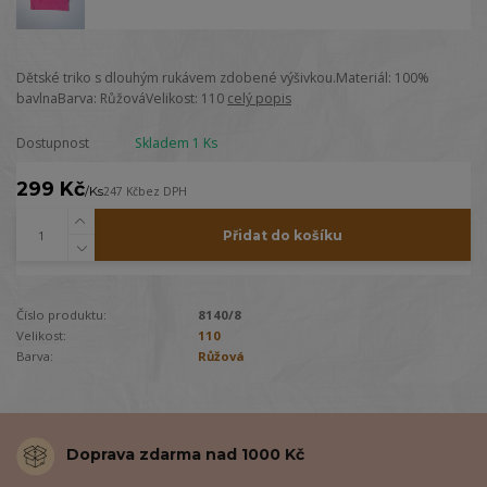
Dětské triko s dlouhým rukávem zdobené výšivkou.Materiál: 100%
bavlnaBarva: RůžováVelikost: 110
celý popis
Dostupnost
Skladem 1 Ks
299 Kč
/
Ks
247 Kč
bez DPH
Přidat do košíku
Číslo produktu:
8140/8
Velikost:
110
Barva:
Růžová
Doprava zdarma nad 1000 Kč