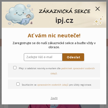
CZK
0
0 Kč
Menu
Ať vám nic neuteče!
Úvod
Vše
Dětské triko Květiny
Zaregistrujte se do naší zákaznické sekce a buďte vždy v
obraze.
Odeslat
Dětské triko Květiny
Přeji si odebírat novinky e-mailem dle
podmínek zpracování osobních
údajů
.
Souhlasím se
zpracováním osobních údajů
pro účely registrace.
Zavřít