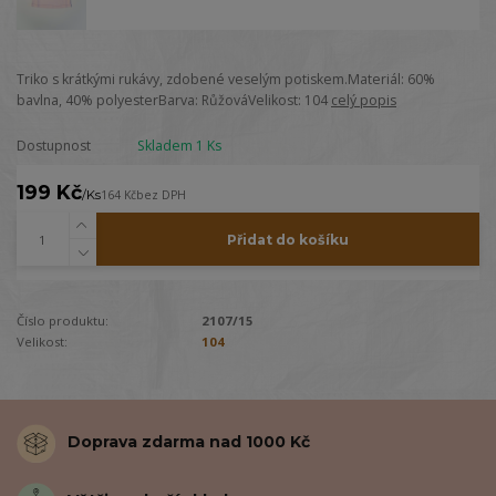
Triko s krátkými rukávy, zdobené veselým potiskem.Materiál: 60%
bavlna, 40% polyesterBarva: RůžováVelikost: 104
celý popis
Dostupnost
Skladem 1 Ks
199 Kč
/
Ks
164 Kč
bez DPH
Přidat do košíku
Číslo produktu:
2107/15
Velikost:
104
Doprava zdarma nad 1000 Kč