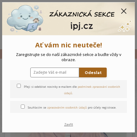
CZK
0
0 Kč
Menu
Ať vám nic neuteče!
Úvod
Vše
Dětské triko Holčička -Růžová
Zaregistrujte se do naší zákaznické sekce a buďte vždy v
obraze.
Odeslat
Dětské triko Holčička -Růžová
Přeji si odebírat novinky e-mailem dle
podmínek zpracování osobních
údajů
.
Souhlasím se
zpracováním osobních údajů
pro účely registrace.
Zavřít