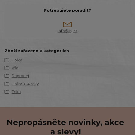
Potřebujete poradit?
info@ipj.cz
Zboží zařazeno v kategoriích
Holky
Vše
Doprodej
Holky 3–4 roky
Trika
Nepropásněte novinky, akce
a slevy!